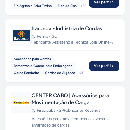
Ver perfil
Fio Agrícola Baler Twine
Fios de Sisal
+
58
Itacorda - Indústria de Cordas
Penha
-
SC
Fabricante
·
Assistência Técnica
·
Loja Online
+
2
Acessórios para Cordas
Ver perfil
Barbantes e Cordas para Embalagens
Corda Bombeiro
Cordas de Algodão
+
28
CENTER CABO | Acessórios para
Movimentação de Carga
Piracicaba
-
SP
Fabricante
·
Revenda
Acessórios para movimentação, elevação e
amarração de cargas.