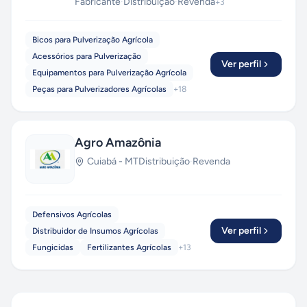
Fabricante
·
Distribuição
·
Revenda
+
3
Bicos para Pulverização Agrícola
Acessórios para Pulverização
Ver perfil
Equipamentos para Pulverização Agrícola
Peças para Pulverizadores Agrícolas
+
18
Agro Amazônia
Cuiabá
-
MT
Distribuição
·
Revenda
Defensivos Agrícolas
Ver perfil
Distribuidor de Insumos Agrícolas
Fungicidas
Fertilizantes Agrícolas
+
13