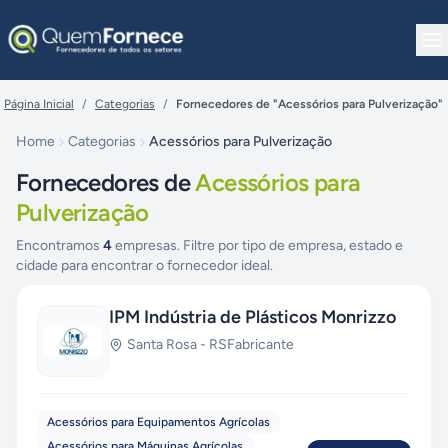
Pular para o conteúdo
Página Inicial
/
Categorias
/
Fornecedores de "Acessórios para Pulverização"
Home
Categorias
Acessórios para Pulverização
Fornecedores de
Acessórios para
Pulverização
Encontramos
4
empresas. Filtre por tipo de empresa, estado e
cidade para encontrar o fornecedor ideal.
IPM Indústria de Plásticos Monrizzo
Santa Rosa
-
RS
Fabricante
Acessórios para Equipamentos Agrícolas
Acessórios para Máquinas Agrícolas