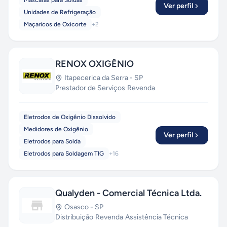
Máscaras para Soldas
Ver perfil
Unidades de Refrigeração
Maçaricos de Oxicorte
+
2
RENOX OXIGÊNIO
Itapecerica da Serra
-
SP
Prestador de Serviços
·
Revenda
Eletrodos de Oxigênio Dissolvido
Medidores de Oxigênio
Ver perfil
Eletrodos para Solda
Eletrodos para Soldagem TIG
+
16
Qualyden - Comercial Técnica Ltda.
Osasco
-
SP
Distribuição
·
Revenda
·
Assistência Técnica