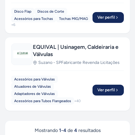
Disco Flap
Discos de Corte
Ver perfil
Acessórios para Tochas
Tochas MIG/MAG
+
6
EQUIVAL | Usinagem, Caldeiraria e
Válvulas
Suzano
-
SP
Fabricante
·
Revenda
·
Licitações
Acessórios para Válvulas
Atuadores de Válvulas
Ver perfil
Adaptadores de Válvulas
Acessórios para Tubos Flangeados
+
40
Mostrando
1
-
4
de
4
resultados