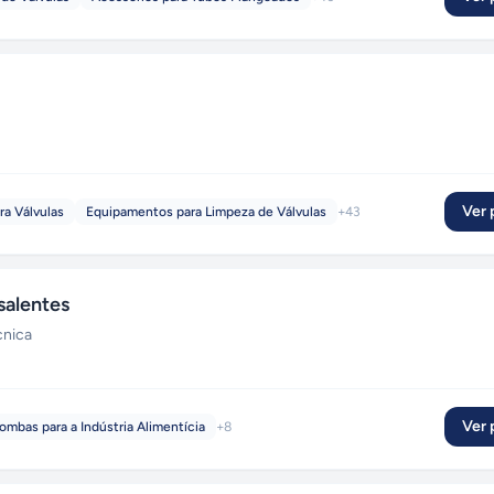
Ver p
a Válvulas
Equipamentos para Limpeza de Válvulas
+
43
salentes
cnica
Ver p
ombas para a Indústria Alimentícia
+
8