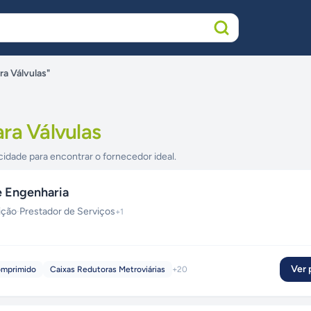
a Válvulas"
ra Válvulas
cidade para encontrar o fornecedor ideal.
 Engenharia
ição
·
Prestador de Serviços
+
1
Ver p
omprimido
Caixas Redutoras Metroviárias
+
20