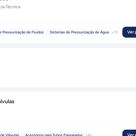
cia Técnica
Ver p
e Pressurização de Fluidos
Sistemas de Pressurização de Água
+
19
lvulas
Ver p
de Válvulas
Acessórios para Tubos Flangeados
+
40