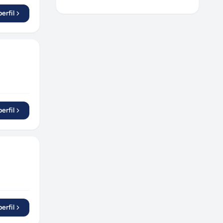
Goiânia
(
1
)
erfil
Contagem
(
1
)
São José dos Campos
(
2
)
Blumenau
(
1
)
Suzano
(
1
)
Várzea Paulista
(
1
)
Santana de Parnaíba
(
1
)
Campo Bom
(
1
)
erfil
Piraju
(
1
)
erfil