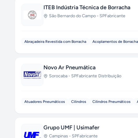
ITEB Indústria Técnica de Borracha
São Bernardo do Campo
-
SP
Fabricante
Abraçadeira Revestida com Borracha
Acoplamentos de Borracha
Novo Ar Pneumática
Sorocaba
-
SP
Fabricante
·
Distribuição
Atuadores Pneumáticos
Cilindros
Cilindros Pneumáticos
Grupo UMF | Usimafer
Campinas
-
SP
Fabricante