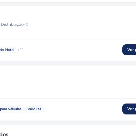
·
Distribuição
+
2
Ver p
 de Metal
+
22
Ver p
para Válvulas
Válvulas
idos