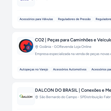
Acessórios para Válvulas
Reguladores de Pressão
Reguladore
CO2 | Peças para Caminhões e Veícul
Goiânia
-
GO
Revenda
·
Loja Online
Empresa especializada na venda de peças novas e 
Autopeças no Varejo
Acessórios Automotivos
Acessórios par
DALCON DO BRASIL | Conexões e Meta
São Bernardo do Campo
-
SP
Distribuição
·
Fabr