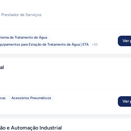
·
Prestador de Serviços
stema de Tratamento de Água
Ver p
quipamentos para Estação de Tratamento de Água | ETA
+
88
al
cas
Acessórios Pneumáticos
Ver p
o e Automação Industrial