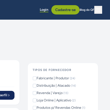
Login
Cadastre-se
Blog do QF
TIPOS DE FORNECEDOR
Fabricante | Produtor
(
24
)
Distribuição | Atacado
(
14
)
Revenda | Varejo
(
13
)
erfil
Loja Online | Aplicativo
(
2
)
Produtos p/ Revendas Online
(
1
)