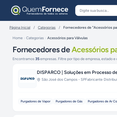
Pular para o conteúdo
Página Inicial
/
Categorias
/
Fornecedores de "Acessórios par
Home
Categorias
Acessórios para Válvulas
Fornecedores de
Acessórios pa
Encontramos
35
empresas. Filtre por tipo de empresa, estado e 
DISPARCO | Soluções em Processo de
São José dos Campos
-
SP
Fabricante
·
Distribu
Purgadores de Vapor
Purgadores de Gás
Purgadores de Ar C