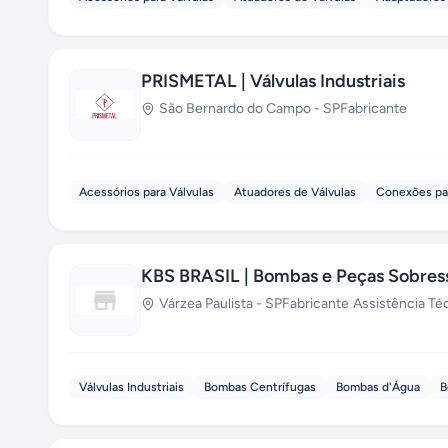
PRISMETAL | Válvulas Industriais
São Bernardo do Campo
-
SP
Fabricante
Acessórios para Válvulas
Atuadores de Válvulas
Conexões par
KBS BRASIL | Bombas e Peças Sobres
Várzea Paulista
-
SP
Fabricante
·
Assistência Té
Válvulas Industriais
Bombas Centrífugas
Bombas d'Água
B