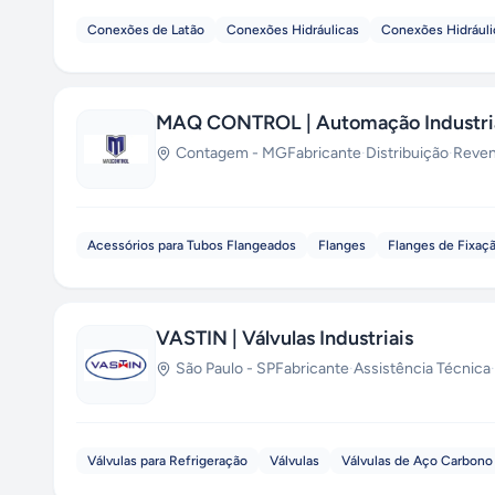
Conexões de Latão
Conexões Hidráulicas
Conexões Hidráuli
MAQ CONTROL | Automação Industri
Contagem
-
MG
Fabricante
·
Distribuição
·
Reve
Acessórios para Tubos Flangeados
Flanges
Flanges de Fixaç
VASTIN | Válvulas Industriais
São Paulo
-
SP
Fabricante
·
Assistência Técnica
·
Válvulas para Refrigeração
Válvulas
Válvulas de Aço Carbono