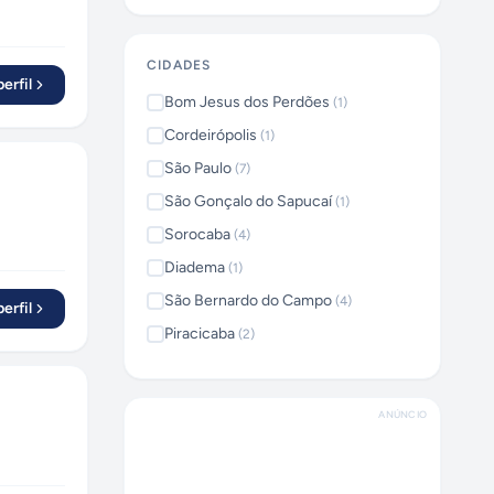
CIDADES
erfil
Bom Jesus dos Perdões
(
1
)
Cordeirópolis
(
1
)
São Paulo
(
7
)
São Gonçalo do Sapucaí
(
1
)
Sorocaba
(
4
)
Diadema
(
1
)
São Bernardo do Campo
(
4
)
erfil
Piracicaba
(
2
)
Araras
(
1
)
Santa Bárbara d'Oeste
(
1
)
ANÚNCIO
Curitiba
(
1
)
Campinas
(
1
)