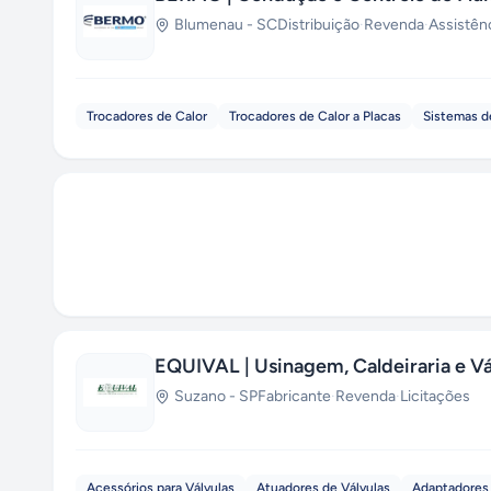
Blumenau
-
SC
Distribuição
·
Revenda
·
Assistên
Trocadores de Calor
Trocadores de Calor a Placas
Sistemas d
EQUIVAL | Usinagem, Caldeiraria e Vá
Suzano
-
SP
Fabricante
·
Revenda
·
Licitações
Acessórios para Válvulas
Atuadores de Válvulas
Adaptadores 