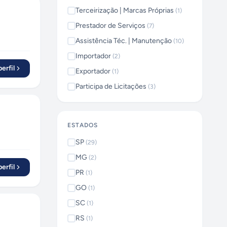
Terceirização | Marcas Próprias
(
1
)
Prestador de Serviços
(
7
)
Assistência Téc. | Manutenção
(
10
)
Importador
(
2
)
erfil
Exportador
(
1
)
Participa de Licitações
(
3
)
ESTADOS
SP
(
29
)
MG
(
2
)
erfil
PR
(
1
)
GO
(
1
)
SC
(
1
)
RS
(
1
)