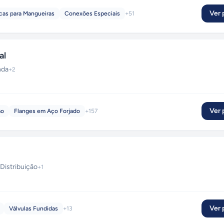
Ver p
cas para Mangueiras
Conexões Especiais
+
51
al
nda
+
2
Ver p
ão
Flanges em Aço Forjado
+
157
Distribuição
+
1
Ver p
Válvulas Fundidas
+
13