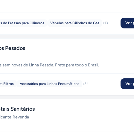
Ver p
s de Pressão para Cilindros
Válvulas para Cilindros de Gás
+
13
os Pesados
seminovas de Linha Pesada. Frete para todo o Brasil.
Ver p
a Filtros
Acessórios para Linhas Pneumáticas
+
54
is Sanitários
icante
·
Revenda