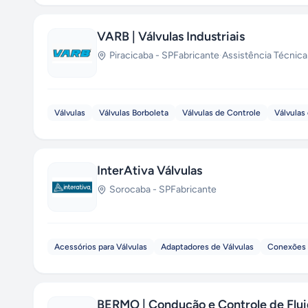
VARB | Válvulas Industriais
Piracicaba
-
SP
Fabricante
·
Assistência Técnica
Válvulas
Válvulas Borboleta
Válvulas de Controle
Válvulas
InterAtiva Válvulas
Sorocaba
-
SP
Fabricante
Acessórios para Válvulas
Adaptadores de Válvulas
Conexões 
BERMO | Condução e Controle de Flu