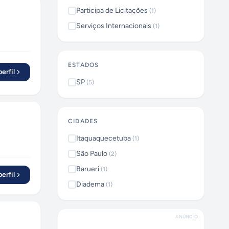
Participa de Licitações
(
1
)
Serviços Internacionais
(
1
)
ESTADOS
erfil
SP
(
5
)
CIDADES
Itaquaquecetuba
(
1
)
São Paulo
(
2
)
Barueri
(
1
)
erfil
Diadema
(
1
)
ANÚNCIO