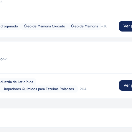
es
Ver p
idrogenado
Óleo de Mamona Oxidado
Óleo de Mamona
+
36
dor
+
1
dústria de Laticínios
Ver p
Limpadores Químicos para Esteiras Rolantes
+
204