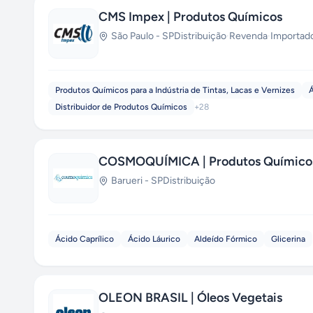
CMS Impex | Produtos Químicos
São Paulo
-
SP
Distribuição
·
Revenda
·
Importad
Produtos Químicos para a Indústria de Tintas, Lacas e Vernizes
Distribuidor de Produtos Químicos
+
28
COSMOQUÍMICA | Produtos Químico
Barueri
-
SP
Distribuição
Ácido Caprílico
Ácido Láurico
Aldeído Fórmico
Glicerina
OLEON BRASIL | Óleos Vegetais