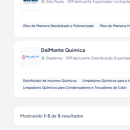
São Paulo
-
SP
Fabricante
·
Exportador
·
Licitaçõ
Óleo de Mamona Desidratado e Polimerizado
Óleo de Mamona H
DelMonte Química
Diadema
-
SP
Fabricante
·
Distribuição
·
Exporta
Distribuidor de Insumos Químicos
Limpadores Químicos para a In
Limpadores Químicos para Condensadores e Trocadores de Calor
Mostrando
1
-
5
de
5
resultados