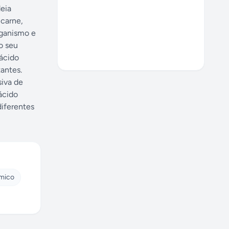
deia
carne,
rganismo e
o seu
ácido
antes.
siva de
ácido
diferentes
mico