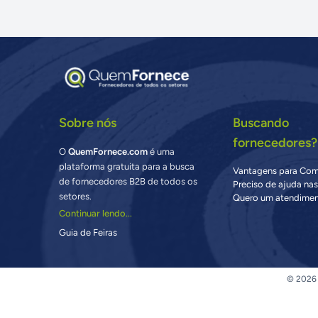
Sobre nós
Buscando
fornecedores?
O
QuemFornece.com
é uma
plataforma gratuita para a busca
Vantagens para Co
de fornecedores B2B de todos os
Preciso de ajuda na
setores.
Quero um atendimen
Continuar lendo...
Guia de Feiras
© 2026 