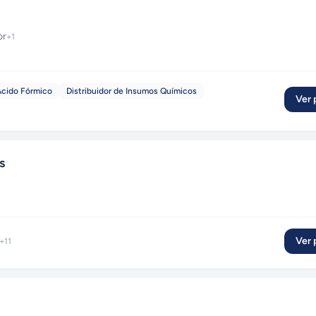
or
+
1
Ácido Fórmico
Distribuidor de Insumos Químicos
Ver p
s
Ver p
+
11