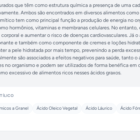
saturados que têm como estrutura química a presença de uma ca
tivamente. Ambos são encontrados em diversos alimentos como 
 palmítico tem como principal função a produção de energia no o
omo hormônios, vitaminas e membranas celulares. No entanto, 
orporal e aumentar o risco de doenças cardiovasculares. Já o 
lsionante e também como componente de cremes e loções hidrat
ter a pele hidratada por mais tempo, prevenindo a perda exces
lmente são associados a efeitos negativos para saúde, tanto o 
es no organismo e podem ser utilizados de forma benéfica em 
umo excessivo de alimentos ricos nesses ácidos graxos.
TÍLICO
micos a Granel
Ácido Oleico Vegetal
Ácido Láurico
Ácido Fór