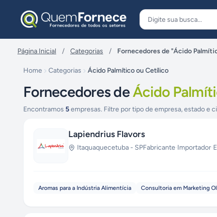
Pular para o conteúdo
Página Inicial
/
Categorias
/
Fornecedores de "Ácido Palmític
Home
Categorias
Ácido Palmítico ou Cetílico
Fornecedores de
Ácido Palmíti
Encontramos
5
empresas. Filtre por tipo de empresa, estado e c
Lapiendrius Flavors
Itaquaquecetuba
-
SP
Fabricante
·
Importador
·
E
Aromas para a Indústria Alimentícia
Consultoria em Marketing Ol