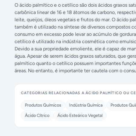
O ácido palmítico e o cetílico são dois ácidos graxos 
carbônica linear de 16 e 18 átomos de carbono, respec
leite, queijos, óleos vegetais e frutos do mar. O ácido
também é utilizado na síntese de diversos compostos c
consumo em excesso pode levar ao acúmulo de gordura c
cetílico é utilizado na indústria cosmética como emu
Devido a sua propriedade emoliente, ele é capaz de man
água. Apesar de serem ácidos graxos saturados, que gera
palmítico quanto o cetílico possuem importantes funçõ
áreas. No entanto, é importante ter cautela com o cons
CATEGORIAS RELACIONADAS A
ÁCIDO PALMÍTICO OU CE
Produtos Químicos
Indústria Química
Produtos Quí
Ácido Cítrico
Ácido Esteárico Vegetal