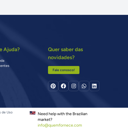
e Ajuda?
Quer saber das
novidades?
uda
uentes
Fale conosco!
s de Uso
Need help with the Brazilian
market?
info@quemfornece.com