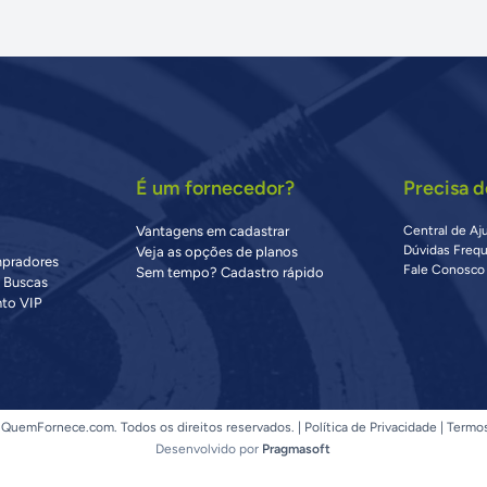
É um fornecedor?
Precisa d
Vantagens em cadastrar
Central de Aj
Dúvidas Freq
Veja as opções de planos
mpradores
Fale Conosco
Sem tempo? Cadastro rápido
s Buscas
to VIP
QuemFornece.com. Todos os direitos reservados. |
Política de Privacidade
|
Termo
Desenvolvido por
Pragmasoft