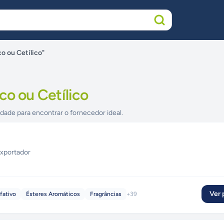
o ou Cetílico"
co ou Cetílico
idade para encontrar o fornecedor ideal.
xportador
Ver p
fativo
Ésteres Aromáticos
Fragrâncias
+
39