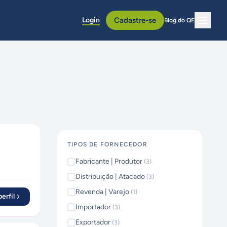
Login
Cadastre-se
Blog do QF
TIPOS DE FORNECEDOR
Fabricante | Produtor
(
3
)
Distribuição | Atacado
(
3
)
Revenda | Varejo
(
1
)
erfil
Importador
(
3
)
Exportador
(
3
)