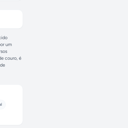
cido
por um
rsos
de couro, é
 de
al