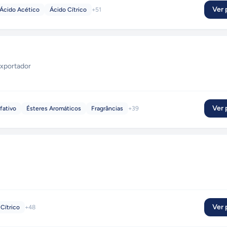
Ver p
Ácido Acético
Ácido Cítrico
+
51
xportador
Ver p
fativo
Ésteres Aromáticos
Fragrâncias
+
39
Ver p
Cítrico
+
48