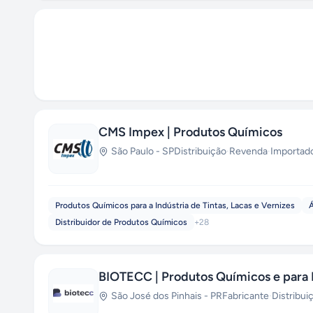
CMS Impex | Produtos Químicos
São Paulo
-
SP
Distribuição
·
Revenda
·
Importad
Produtos Químicos para a Indústria de Tintas, Lacas e Vernizes
Distribuidor de Produtos Químicos
+
28
BIOTECC | Produtos Químicos e para 
São José dos Pinhais
-
PR
Fabricante
·
Distribui