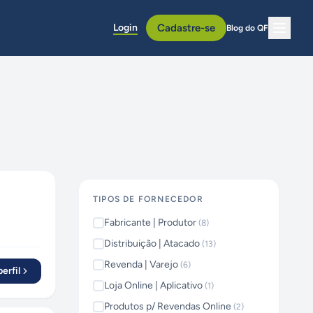
Login
Cadastre-se
Blog do QF
TIPOS DE FORNECEDOR
Fabricante | Produtor
(
8
)
Distribuição | Atacado
(
13
)
Revenda | Varejo
(
6
)
erfil
Loja Online | Aplicativo
(
1
)
Produtos p/ Revendas Online
(
2
)