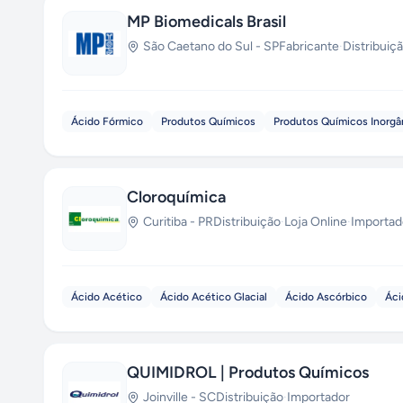
MP Biomedicals Brasil
São Caetano do Sul
-
SP
Fabricante
·
Distribuiç
Ácido Fórmico
Produtos Químicos
Produtos Químicos Inorgâ
Cloroquímica
Curitiba
-
PR
Distribuição
·
Loja Online
·
Importad
Ácido Acético
Ácido Acético Glacial
Ácido Ascórbico
Áci
QUIMIDROL | Produtos Químicos
Joinville
-
SC
Distribuição
·
Importador