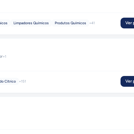
Ver p
micos
Limpadores Químicos
Produtos Químicos
+
41
or
+
1
Ver p
do Cítrico
+
151