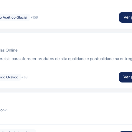
Ver p
o Acético Glacial
+
159
as Online
ciais para oferecer produtos de alta qualidade e pontualidade na entreg
Ver p
ido Oxálico
+
38
dor
+
1