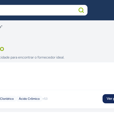
o"
co
cidade para encontrar o fornecedor ideal.
Ver p
Clorídrico
Ácido Crômico
+
53