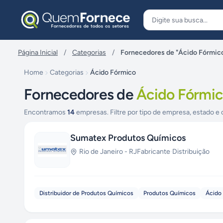
Pular para o conteúdo
Página Inicial
/
Categorias
/
Fornecedores de "Ácido Fórmic
Home
Categorias
Ácido Fórmico
Fornecedores de
Ácido Fórmi
Encontramos
14
empresas. Filtre por tipo de empresa, estado e 
Sumatex Produtos Químicos
Rio de Janeiro
-
RJ
Fabricante
·
Distribuição
Distribuidor de Produtos Químicos
Produtos Químicos
Ácido 