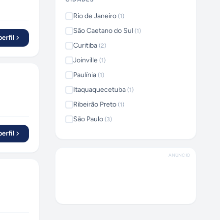
Rio de Janeiro
(
1
)
São Caetano do Sul
(
1
)
erfil
Curitiba
(
2
)
Joinville
(
1
)
Paulínia
(
1
)
Itaquaquecetuba
(
1
)
Ribeirão Preto
(
1
)
São Paulo
(
3
)
erfil
São José dos Pinhais
(
1
)
Diadema
(
1
)
ANÚNCIO
São Bernardo do Campo
(
1
)