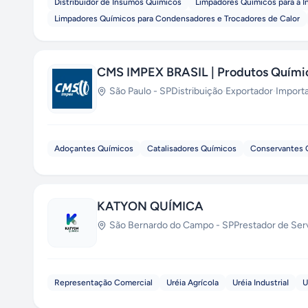
Distribuidor de Insumos Químicos
Limpadores Químicos para a In
Limpadores Químicos para Condensadores e Trocadores de Calor
CMS IMPEX BRASIL | Produtos Quími
São Paulo
-
SP
Distribuição
·
Exportador
·
Import
Adoçantes Químicos
Catalisadores Químicos
Conservantes 
KATYON QUÍMICA
São Bernardo do Campo
-
SP
Prestador de Ser
Representação Comercial
Uréia Agrícola
Uréia IndustriaI
U