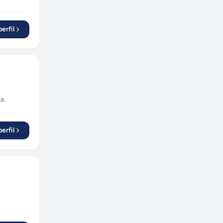
erfil
a.
erfil