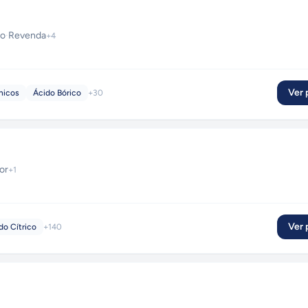
ão
·
Revenda
+
4
Ver p
nicos
Ácido Bórico
+
30
or
+
1
Ver p
do Cítrico
+
140