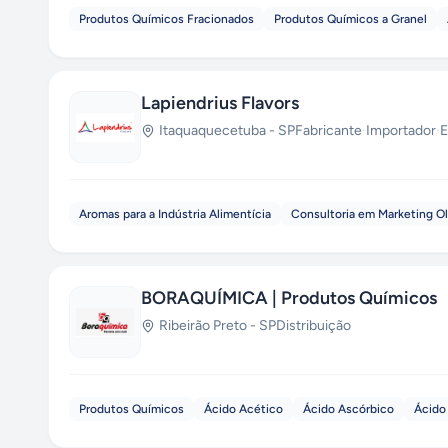
Produtos Químicos Fracionados
Produtos Químicos a Granel
Lapiendrius Flavors
Itaquaquecetuba
-
SP
Fabricante
·
Importador
·
E
Aromas para a Indústria Alimentícia
Consultoria em Marketing Ol
BORAQUÍMICA | Produtos Químicos
Ribeirão Preto
-
SP
Distribuição
Produtos Químicos
Ácido Acético
Ácido Ascórbico
Ácido 