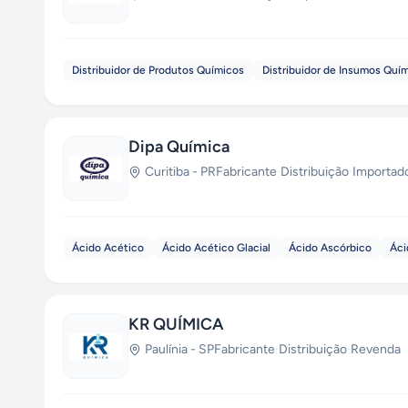
Distribuidor de Produtos Químicos
Distribuidor de Insumos Quí
Dipa Química
Curitiba
-
PR
Fabricante
·
Distribuição
·
Importad
Ácido Acético
Ácido Acético Glacial
Ácido Ascórbico
Áci
KR QUÍMICA
Paulínia
-
SP
Fabricante
·
Distribuição
·
Revenda