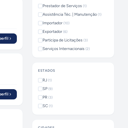
Prestador de Serviços
(
1
)
Assistência Téc. | Manutenção
(
1
)
Importador
(
10
)
Exportador
(
6
)
erfil
Participa de Licitações
(
3
)
Serviços Internacionais
(
2
)
ESTADOS
RJ
(
1
)
SP
(
9
)
erfil
PR
(
3
)
SC
(
1
)
CIDADES