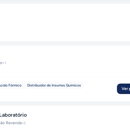
or
+
1
Ácido Fórmico
Distribuidor de Insumos Químicos
Ver p
Laboratório
ção
·
Revenda
+
2