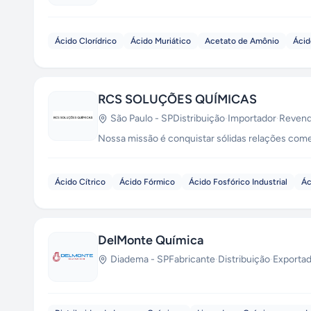
Ácido Clorídrico
Ácido Muriático
Acetato de Amônio
Ácid
RCS SOLUÇÕES QUÍMICAS
São Paulo
-
SP
Distribuição
·
Importador
·
Revend
Nossa missão é conquistar sólidas relações comer
Ácido Cítrico
Ácido Fórmico
Ácido Fosfórico Industrial
Ác
DelMonte Química
Diadema
-
SP
Fabricante
·
Distribuição
·
Exporta