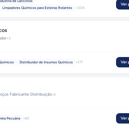
dústria de Laticínios
Ver p
Limpadores Químicos para Esteiras Rolantes
+
204
cos
ador
+
3
Ver p
Químicos
Distribuidor de Insumos Químicos
+
177
viços
·
Fabricante
·
Distribuição
+
2
Ver p
réia Pecuária
+
65