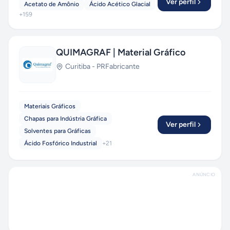
Ver perfil
Acetato de Amônio
Ácido Acético Glacial
+
159
QUIMAGRAF | Material Gráfico
Curitiba
-
PR
Fabricante
Materiais Gráficos
Chapas para Indústria Gráfica
Ver perfil
Solventes para Gráficas
Ácido Fosfórico Industrial
+
21
ANÚNCIO