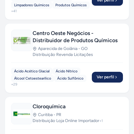
Ver perfil
Limpadores Químicos
Produtos Químicos
+
41
Centro Oeste Negócios -
Distribuidor de Produtos Químicos
Aparecida de Goiânia
-
GO
Distribuição
·
Revenda
·
Licitações
Ácido Acético Glacial
Ácido Nítrico
Ver perfil
Álcool Cetoestearílico
Ácido Sulfônico
+
29
Cloroquímica
Curitiba
-
PR
Distribuição
·
Loja Online
·
Importador
+
1