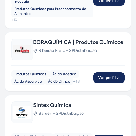
Ver perfil
Industrial
Produtos Químicos para Processamento de
Alimentos
+
10
BORAQUÍMICA | Produtos Químicos
Ribeirão Preto
-
SP
Distribuição
Produtos Químicos
Ácido Acético
Ver perfil
Ácido Ascórbico
Ácido Cítrico
+
48
Sintex Química
Barueri
-
SP
Distribuição