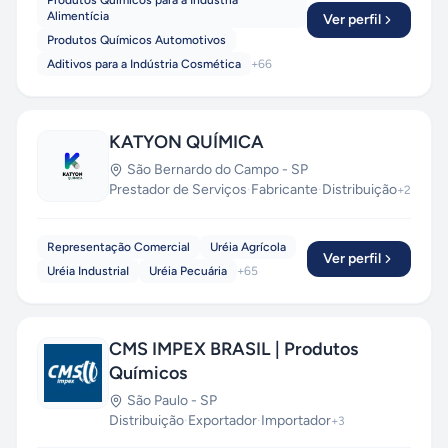
Produtos Químicos para a Indústria
Alimentícia
Ver perfil
Produtos Químicos Automotivos
Aditivos para a Indústria Cosmética
+
66
KATYON QUÍMICA
São Bernardo do Campo
-
SP
Prestador de Serviços
·
Fabricante
·
Distribuição
+
2
Representação Comercial
Uréia Agrícola
Ver perfil
Uréia IndustriaI
Uréia Pecuária
+
65
CMS IMPEX BRASIL | Produtos
Químicos
São Paulo
-
SP
Distribuição
·
Exportador
·
Importador
+
3