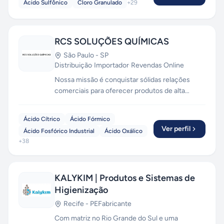
Ácido Sulfônico
Cloro Granulado
+
29
RCS SOLUÇÕES QUÍMICAS
São Paulo
-
SP
Distribuição
·
Importador
·
Revendas Online
Nossa missão é conquistar sólidas relações
comerciais para oferecer produtos de alta
qualidade e pontualidade na entrega.
Ácido Cítrico
Ácido Fórmico
Ver perfil
Ácido Fosfórico Industrial
Ácido Oxálico
+
38
KALYKIM | Produtos e Sistemas de
Higienização
Recife
-
PE
Fabricante
Com matriz no Rio Grande do Sul e uma