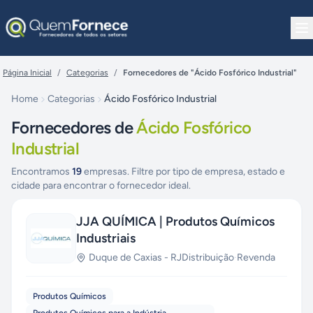
Pular para o conteúdo
Página Inicial
/
Categorias
/
Fornecedores de "Ácido Fosfórico Industrial"
Home
Categorias
Ácido Fosfórico Industrial
Fornecedores de
Ácido Fosfórico
Industrial
Encontramos
19
empresas. Filtre por tipo de empresa, estado e
cidade para encontrar o fornecedor ideal.
JJA QUÍMICA | Produtos Químicos
Industriais
Duque de Caxias
-
RJ
Distribuição
·
Revenda
Produtos Químicos