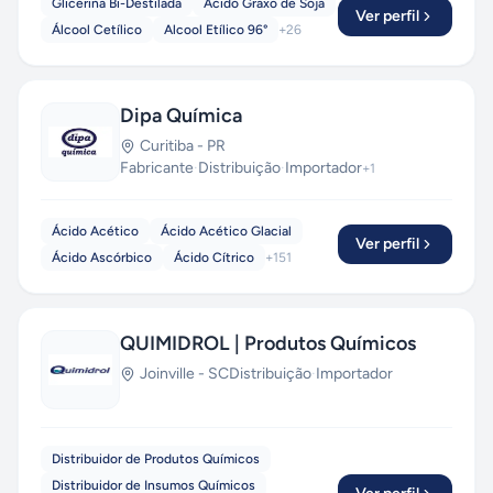
Glicerina Bi-Destilada
Ácido Graxo de Soja
Ver perfil
Álcool Cetílico
Alcool Etílico 96°
+
26
Dipa Química
Curitiba
-
PR
Fabricante
·
Distribuição
·
Importador
+
1
Ácido Acético
Ácido Acético Glacial
Ver perfil
Ácido Ascórbico
Ácido Cítrico
+
151
QUIMIDROL | Produtos Químicos
Joinville
-
SC
Distribuição
·
Importador
Distribuidor de Produtos Químicos
Distribuidor de Insumos Químicos