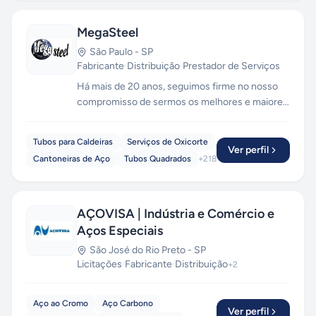
MegaSteel
São Paulo
-
SP
Fabricante
·
Distribuição
·
Prestador de Serviços
Há mais de 20 anos, seguimos firme no nosso
compromisso de sermos os melhores e maiores
na Distribuição de Produtos Siderúrgicos . A
MEGASTEEL conta com colaboradores
Tubos para Caldeiras
Serviços de Oxicorte
treinados para um atendimento personalizado,
Ver perfil
Cantoneiras de Aço
Tubos Quadrados
+
218
que supra as necessidades de cada cliente,
cumprindo rigorosamente suas especificações
técnicas e prazos combinados.
AÇOVISA | Indústria e Comércio e
Aços Especiais
São José do Rio Preto
-
SP
Licitações
·
Fabricante
·
Distribuição
+
2
Aço ao Cromo
Aço Carbono
Ver perfil