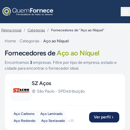
Pular para o conteúdo
Página Inicial
/
Categorias
/
Fornecedores de "Aço ao Níquel"
Home
Categorias
Aço ao Níquel
Fornecedores de
Aço ao Níquel
Encontramos
3
empresas. Filtre por tipo de empresa, estado e
cidade para encontrar o fornecedor ideal.
SZ Aços
São Paulo
-
SP
Distribuição
Aço Carbono
Aço Laminado
Ver perfil
Aço Redondo
Aço Sextavado
+
35