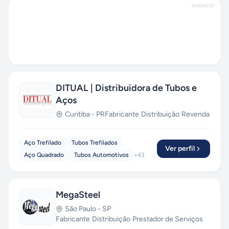
ANÚNCIO
DITUAL | Distribuidora de Tubos e
Aços
Curitiba
-
PR
Fabricante
·
Distribuição
·
Revenda
Aço Trefilado
Tubos Trefilados
Ver perfil
Aço Quadrado
Tubos Automotivos
+
43
MegaSteel
São Paulo
-
SP
Fabricante
·
Distribuição
·
Prestador de Serviços