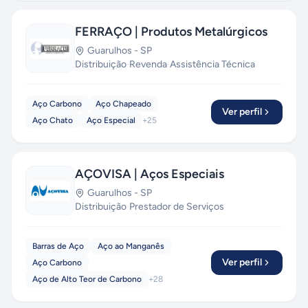
FERRAÇO | Produtos Metalúrgicos
Guarulhos
-
SP
Distribuição
·
Revenda
·
Assistência Técnica
Aço Carbono
Aço Chapeado
Ver perfil
Aço Chato
Aço Especial
+
25
AÇOVISA | Aços Especiais
Guarulhos
-
SP
Distribuição
·
Prestador de Serviços
Barras de Aço
Aço ao Manganês
Ver perfil
Aço Carbono
Aço de Alto Teor de Carbono
+
28