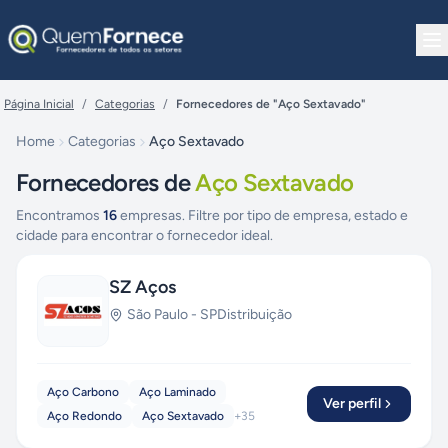
Pular para o conteúdo
Página Inicial
/
Categorias
/
Fornecedores de "Aço Sextavado"
Home
Categorias
Aço Sextavado
Fornecedores de
Aço Sextavado
Encontramos
16
empresas. Filtre por tipo de empresa, estado e
cidade para encontrar o fornecedor ideal.
SZ Aços
São Paulo
-
SP
Distribuição
Aço Carbono
Aço Laminado
Ver perfil
Aço Redondo
Aço Sextavado
+
35