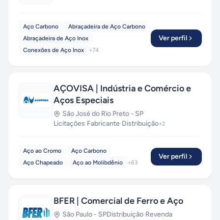
Aço Carbono
Abraçadeira de Aço Carbono
Ver perfil
Abraçadeira de Aço Inox
Conexões de Aço Inox
+
74
AÇOVISA | Indústria e Comércio e
Aços Especiais
São José do Rio Preto
-
SP
Licitações
·
Fabricante
·
Distribuição
+
2
Aço ao Cromo
Aço Carbono
Ver perfil
Aço Chapeado
Aço ao Molibdênio
+
63
BFER | Comercial de Ferro e Aço
São Paulo
-
SP
Distribuição
·
Revenda