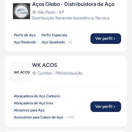
Aços Globo - Distribuidora de Aço
São Paulo
-
SP
Distribuição
·
Revenda
·
Assistência Técnica
Perfis de Aço
Perfis Especiais
Ver perfil
Aço Redondo
Aço Quadrado
+
6
WK ACOS
Curitiba
-
PR
Distribuição
Abraçadeira de Aço Carbono
Abraçadeira de Aço Inox
Ver perfil
Abrasivos para Aço
Acessórios para Cabos de Aço
+
100