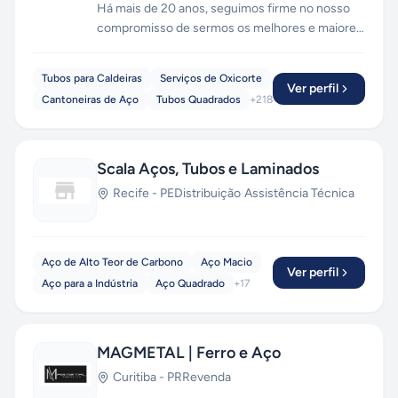
Há mais de 20 anos, seguimos firme no nosso
compromisso de sermos os melhores e maiores
na Distribuição de Produtos Siderúrgicos . A
MEGASTEEL conta com colaboradores
Tubos para Caldeiras
Serviços de Oxicorte
treinados para um atendimento personalizado,
Ver perfil
Cantoneiras de Aço
Tubos Quadrados
+
218
que supra as necessidades de cada cliente,
cumprindo rigorosamente suas especificações
técnicas e prazos combinados.
Scala Aços, Tubos e Laminados
Recife
-
PE
Distribuição
·
Assistência Técnica
Aço de Alto Teor de Carbono
Aço Macio
Ver perfil
Aço para a Indústria
Aço Quadrado
+
17
MAGMETAL | Ferro e Aço
Curitiba
-
PR
Revenda