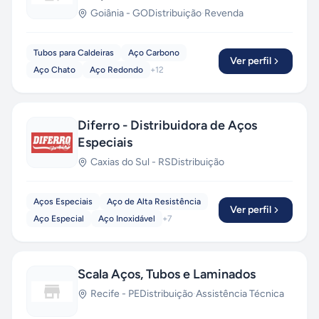
Goiânia
-
GO
Distribuição
·
Revenda
Tubos para Caldeiras
Aço Carbono
Ver perfil
Aço Chato
Aço Redondo
+
12
Diferro - Distribuidora de Aços
Especiais
Caxias do Sul
-
RS
Distribuição
Aços Especiais
Aço de Alta Resistência
Ver perfil
Aço Especial
Aço Inoxidável
+
7
Scala Aços, Tubos e Laminados
Recife
-
PE
Distribuição
·
Assistência Técnica