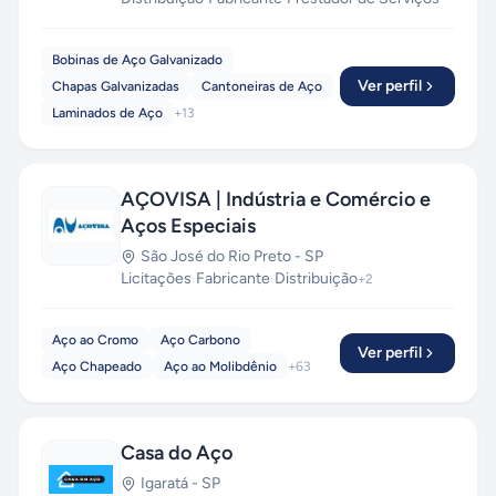
Bobinas de Aço Galvanizado
Ver perfil
Chapas Galvanizadas
Cantoneiras de Aço
Laminados de Aço
+
13
AÇOVISA | Indústria e Comércio e
Aços Especiais
São José do Rio Preto
-
SP
Licitações
·
Fabricante
·
Distribuição
+
2
Aço ao Cromo
Aço Carbono
Ver perfil
Aço Chapeado
Aço ao Molibdênio
+
63
Casa do Aço
Igaratá
-
SP