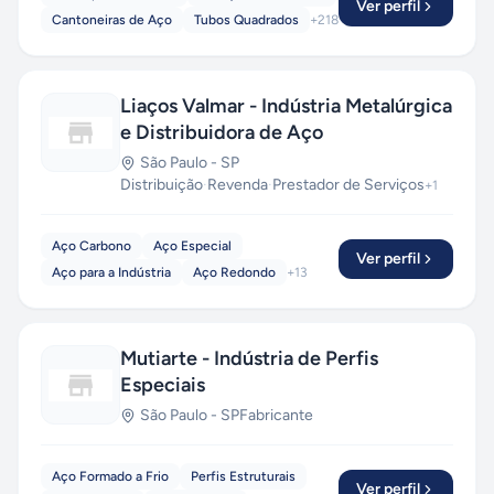
treinados para um atendimento personalizado,
Ver perfil
Cantoneiras de Aço
Tubos Quadrados
+
218
que supra as necessidades de cada cliente,
cumprindo rigorosamente suas especificações
técnicas e prazos combinados.
Liaços Valmar - Indústria Metalúrgica
e Distribuidora de Aço
São Paulo
-
SP
Distribuição
·
Revenda
·
Prestador de Serviços
+
1
Aço Carbono
Aço Especial
Ver perfil
Aço para a Indústria
Aço Redondo
+
13
Mutiarte - Indústria de Perfis
Especiais
São Paulo
-
SP
Fabricante
Aço Formado a Frio
Perfis Estruturais
Ver perfil