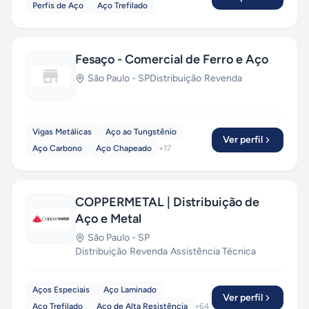
Perfis de Aço
Aço Trefilado
Fesaço - Comercial de Ferro e Aço
São Paulo
-
SP
Distribuição
·
Revenda
Vigas Metálicas
Aço ao Tungstênio
Ver perfil
Aço Carbono
Aço Chapeado
+
17
COPPERMETAL | Distribuição de
Aço e Metal
São Paulo
-
SP
Distribuição
·
Revenda
·
Assistência Técnica
Aços Especiais
Aço Laminado
Ver perfil
Aço Trefilado
Aço de Alta Resistência
+
64