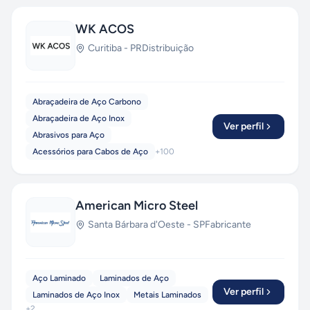
WK ACOS
Curitiba
-
PR
Distribuição
Abraçadeira de Aço Carbono
Abraçadeira de Aço Inox
Ver perfil
Abrasivos para Aço
Acessórios para Cabos de Aço
+
100
American Micro Steel
Santa Bárbara d'Oeste
-
SP
Fabricante
Aço Laminado
Laminados de Aço
Ver perfil
Laminados de Aço Inox
Metais Laminados
+
2