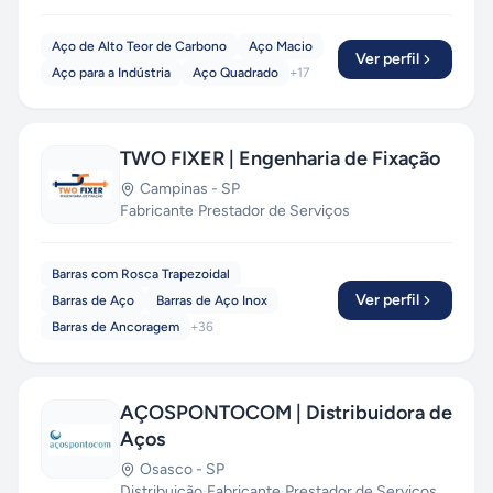
Aço de Alto Teor de Carbono
Aço Macio
Ver perfil
Aço para a Indústria
Aço Quadrado
+
17
TWO FIXER | Engenharia de Fixação
Campinas
-
SP
Fabricante
·
Prestador de Serviços
Barras com Rosca Trapezoidal
Ver perfil
Barras de Aço
Barras de Aço Inox
Barras de Ancoragem
+
36
AÇOSPONTOCOM | Distribuidora de
Aços
Osasco
-
SP
Distribuição
·
Fabricante
·
Prestador de Serviços