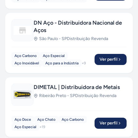
DN Aço - Distribuidora Nacional de
Aços
São Paulo
-
SP
Distribuição
·
Revenda
Aço Carbono
Aço Especial
Ver perfil
Aço Inoxidável
Aço para a Indústria
+
9
DIMETAL | Distribuidora de Metais
Ribeirão Preto
-
SP
Distribuição
·
Revenda
Aço Doce
Aço Chato
Aço Carbono
Ver perfil
Aço Especial
+
19