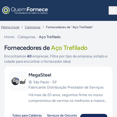
Pular para o conteúdo
Página Inicial
/
Categorias
/
Fornecedores de "Aço Trefilado"
Home
Categorias
Aço Trefilado
Fornecedores de
Aço Trefilado
Encontramos
40
empresas. Filtre por tipo de empresa, estado e
cidade para encontrar o fornecedor ideal.
MegaSteel
São Paulo
-
SP
Fabricante
·
Distribuição
·
Prestador de Serviços
Há mais de 20 anos, seguimos firme no nosso
compromisso de sermos os melhores e maiores
na Distribuição de Produtos Siderúrgicos . A
MEGASTEEL conta com colaboradores
Tubos para Caldeiras
Serviços de Oxicorte