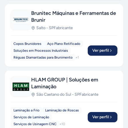
Brunitec Máquinas e Ferramentas de
Brunir
Salto
-
SP
Fabricante
Copos Brunidores
Aço Plano Retificado
Ver perfil
Soluções em Processos Industriais
Réguas Diamantadas para Brunimento
+
1
HLAM GROUP | Soluções em
Laminação
São Caetano do Sul
-
SP
Fabricante
Laminação a Frio
Laminação de Roscas
Ver perfil
Serviços de Laminação
Serviços de Usinagem CNC
+
10