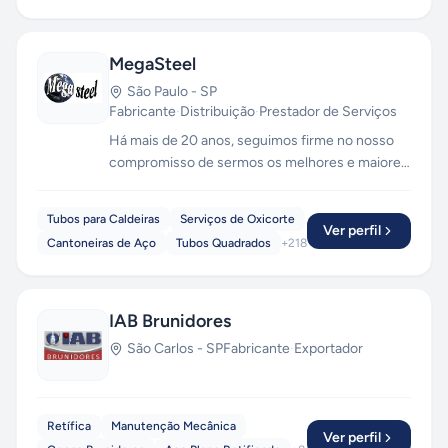
MegaSteel
São Paulo
-
SP
Fabricante
·
Distribuição
·
Prestador de Serviços
Há mais de 20 anos, seguimos firme no nosso
compromisso de sermos os melhores e maiores
na Distribuição de Produtos Siderúrgicos . A
MEGASTEEL conta com colaboradores
Tubos para Caldeiras
Serviços de Oxicorte
treinados para um atendimento personalizado,
Ver perfil
Cantoneiras de Aço
Tubos Quadrados
+
218
que supra as necessidades de cada cliente,
cumprindo rigorosamente suas especificações
técnicas e prazos combinados.
IAB Brunidores
São Carlos
-
SP
Fabricante
·
Exportador
Retífica
Manutenção Mecânica
Ver perfil