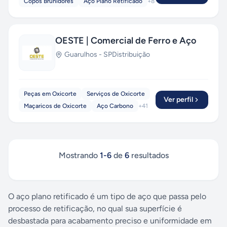
Copos Brunidores
Aço Plano Retificado
+
8
OESTE | Comercial de Ferro e Aço
Guarulhos
-
SP
Distribuição
Peças em Oxicorte
Serviços de Oxicorte
Ver perfil
Maçaricos de Oxicorte
Aço Carbono
+
41
Mostrando
1
-
6
de
6
resultados
O aço plano retificado é um tipo de aço que passa pelo
processo de retificação, no qual sua superfície é
desbastada para acabamento preciso e uniformidade em