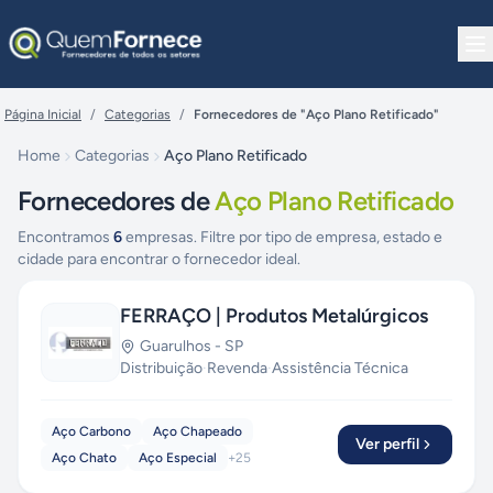
Pular para o conteúdo
Página Inicial
/
Categorias
/
Fornecedores de "Aço Plano Retificado"
Home
Categorias
Aço Plano Retificado
Fornecedores de
Aço Plano Retificado
Encontramos
6
empresas. Filtre por tipo de empresa, estado e
cidade para encontrar o fornecedor ideal.
FERRAÇO | Produtos Metalúrgicos
Guarulhos
-
SP
Distribuição
·
Revenda
·
Assistência Técnica
Aço Carbono
Aço Chapeado
Ver perfil
Aço Chato
Aço Especial
+
25