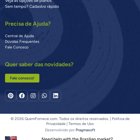
Veja as opções de planos
Sem tempo? Cadastro rápido
Precisa de Ajuda?
Central de Ajuda
Dúvidas Frequentes
Fale Conosco
Quer saber das novidades?
Fale conosco!
© 2026 QuemFornece.com. Todos os direitos reservados. |
Política de
Privacidade
|
Termos de Uso
Desenvolvido por
Pragmasoft
Need help with the Brazilian market?