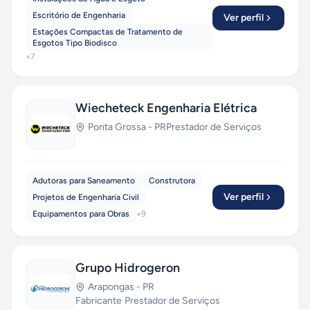
Escritório de Engenharia
Ver perfil
Estações Compactas de Tratamento de
Esgotos Tipo Biodisco
+
7
Wiecheteck Engenharia Elétrica
Ponta Grossa
-
PR
Prestador de Serviços
Adutoras para Saneamento
Construtora
Ver perfil
Projetos de Engenharia Civil
Equipamentos para Obras
+
9
Grupo Hidrogeron
Arapongas
-
PR
Fabricante
·
Prestador de Serviços