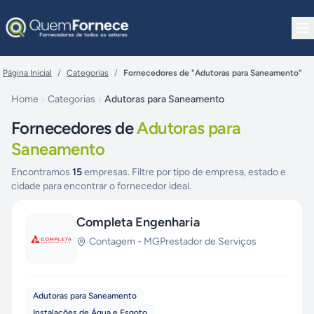
Pular para o conteúdo
Página Inicial
/
Categorias
/
Fornecedores de "Adutoras para Saneamento"
Home
Categorias
Adutoras para Saneamento
Fornecedores de
Adutoras para
Saneamento
Encontramos
15
empresas. Filtre por tipo de empresa, estado e
cidade para encontrar o fornecedor ideal.
Completa Engenharia
Contagem
-
MG
Prestador de Serviços
Adutoras para Saneamento
Instalações de Água e Esgoto