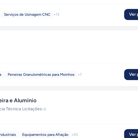
Ver p
Serviços de Usinagem CNC
+
13
Ver p
s
Peneiras Granulométricas para Moinhos
+
7
ira e Alumínio
cia Técnica
·
Licitações
+
2
Ver p
ndustriais
Equipamentos para Afiação
+
25