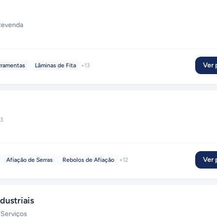
Revenda
Ver p
rramentas
Lâminas de Fita
+
13
3
Ver p
Afiação de Serras
Rebolos de Afiação
+
12
ustriais
 Serviços