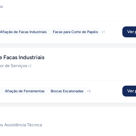
os
Ver p
Afiação de Facas Industriais
Facas para Corte de Papéis
+
1
 Facas Industriais
or de Serviços
+
2
Ver p
Afiação de Ferramentas
Brocas Escalonadas
+
6
os
·
Assistência Técnica