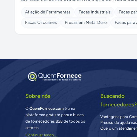
Afiação de Ferramentas
Facas Industriais
Facas pa
Facas Circulares
Fresas em Metal Duro
Facas para 
Sobre nós
Buscando
fornecedores?
O
QuemFornece.com
é uma
plataforma gratuita para a busca
Vantagens para Co
de fornecedores B2B de todos os
Preciso de ajuda na
setores.
Quero um atendimen
Continuar lendo...