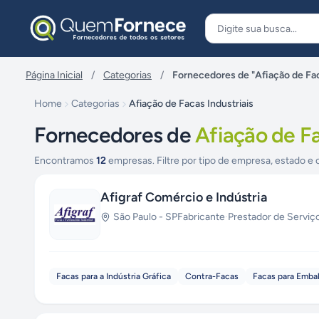
Pular para o conteúdo
Página Inicial
/
Categorias
/
Fornecedores de "Afiação de Fac
Home
Categorias
Afiação de Facas Industriais
Fornecedores de
Afiação de Fa
Encontramos
12
empresas. Filtre por tipo de empresa, estado e 
Afigraf Comércio e Indústria
São Paulo
-
SP
Fabricante
·
Prestador de Serviç
Facas para a Indústria Gráfica
Contra-Facas
Facas para Emba