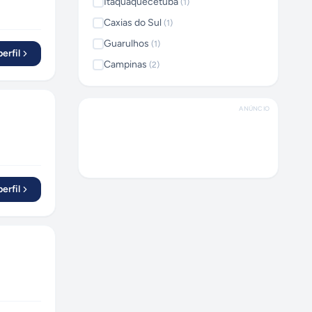
Itaquaquecetuba
(
1
)
Caxias do Sul
(
1
)
Guarulhos
(
1
)
erfil
Campinas
(
2
)
ANÚNCIO
erfil