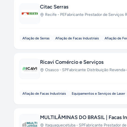
Citac Serras
Recife
-
PE
Fabricante
·
Prestador de Serviços
·
Afiação de Serras
Afiação de Facas Industriais
Afiação de Fe
Ricavi Comércio e Serviços
Osasco
-
SP
Fabricante
·
Distribuição
·
Revenda
+
Afiação de Facas Industriais
Equipamentos e Serviços de Laser
MULTILÂMINAS DO BRASIL | Facas Ind
Itaquaquecetuba
-
SP
Fabricante
·
Prestador de