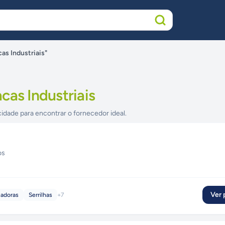
as Industriais"
cas Industriais
cidade para encontrar o fornecedor ideal.
os
Ver p
ladoras
Serrilhas
+
7