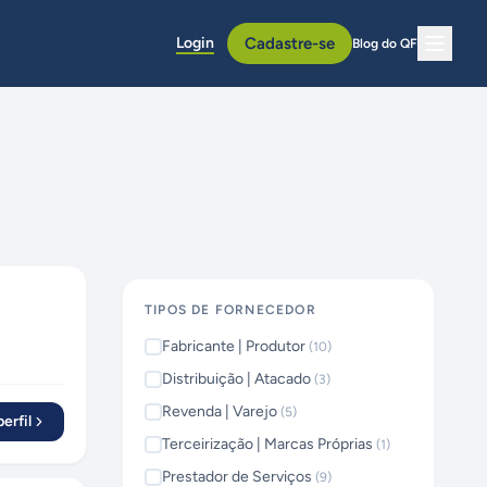
Login
Cadastre-se
Blog do QF
TIPOS DE FORNECEDOR
Fabricante | Produtor
(
10
)
Distribuição | Atacado
(
3
)
Revenda | Varejo
(
5
)
erfil
Terceirização | Marcas Próprias
(
1
)
Prestador de Serviços
(
9
)