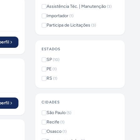
Assistência Téc. | Manutenção
(
3
)
Importador
(
1
)
Participa de Licitações
(
3
)
erfil
ESTADOS
SP
(
10
)
PE
(
1
)
RS
(
1
)
CIDADES
erfil
São Paulo
(
5
)
Recife
(
1
)
Osasco
(
1
)