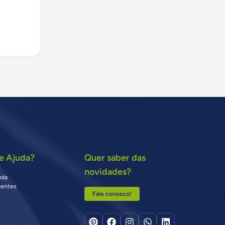
e Ajuda?
Quer saber das
novidades?
uda
uentes
Fale conosco!