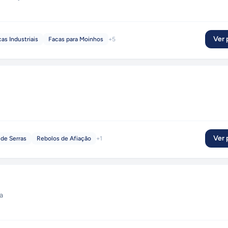
Ver p
as Industriais
Facas para Moinhos
+
5
Ver p
 de Serras
Rebolos de Afiação
+
1
a