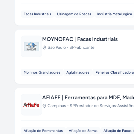
Facas Industriais
Usinagem de Roscas
Indústria Metalúrgica
MOYNOFAC | Facas Industriais
São Paulo
-
SP
Fabricante
Moinhos Granuladores
Aglutinadores
Peneiras Classificadora
AFIAFE | Ferramentas para MDF, Made
Campinas
-
SP
Prestador de Serviços
·
Assistên
Afiação de Ferramentas
Afiação de Serras
Afiação de Facas I