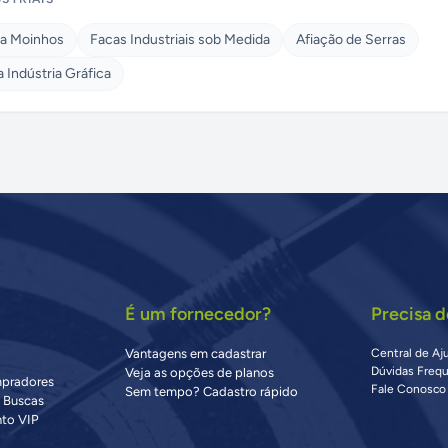
ra Moinhos
Facas Industriais sob Medida
Afiação de Serras
a Indústria Gráfica
É um fornecedor?
Precisa d
Vantagens em cadastrar
Central de Aj
Dúvidas Freq
Veja as opções de planos
mpradores
Fale Conosco
Sem tempo? Cadastro rápido
s Buscas
to VIP