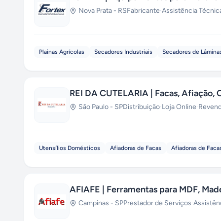
Nova Prata
-
RS
Fabricante
·
Assistência Técnic
Plainas Agrícolas
Secadores Industriais
Secadores de Lâmina
REI DA CUTELARIA | Facas, Afiação, C
São Paulo
-
SP
Distribuição
·
Loja Online
·
Reven
Utensílios Domésticos
Afiadoras de Facas
Afiadoras de Facas
AFIAFE | Ferramentas para MDF, Made
Campinas
-
SP
Prestador de Serviços
·
Assistên