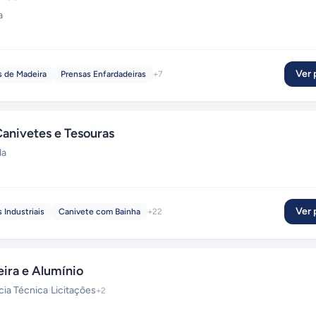
a
Ver p
s de Madeira
Prensas Enfardadeiras
+
7
anivetes e Tesouras
da
Ver p
 Industriais
Canivete com Bainha
+
22
ira e Alumínio
cia Técnica
·
Licitações
+
2