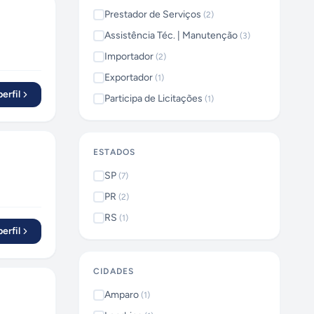
Prestador de Serviços
(
2
)
Assistência Téc. | Manutenção
(
3
)
Importador
(
2
)
Exportador
(
1
)
erfil
Participa de Licitações
(
1
)
ESTADOS
SP
(
7
)
PR
(
2
)
RS
(
1
)
erfil
CIDADES
Amparo
(
1
)