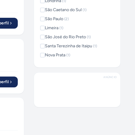
Londrina
(
1
)
São Caetano do Sul
(
1
)
São Paulo
(
2
)
erfil
Limeira
(
1
)
São José do Rio Preto
(
1
)
Santa Terezinha de Itaipu
(
1
)
Nova Prata
(
1
)
Campinas
(
1
)
ANÚNCIO
erfil