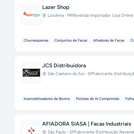
Lazer Shop
Londrina
-
PR
Revenda
·
Importador
·
Loja Online
Churrasqueiras
Conjuntos de Facas
Afiadoras de Facas
Ca
JCS Distribuidora
São Caetano do Sul
-
SP
Fabricante
·
Distribuiç
Insensibilizadores de Bovino
Pistolas de Ar Comprimido
Folha
AFIADORA SIASA | Facas Industriais
São Paulo
-
SP
Fabricante
·
Distribuição
·
Revend