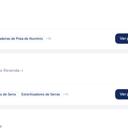
Ver p
deiras de Praia de Alumínio
+
16
ão
·
Revenda
+
4
Ver p
s de Serra
Esterilizadores de Serras
+
14
a