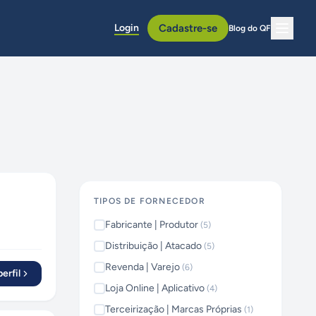
Login
Cadastre-se
Blog do QF
TIPOS DE FORNECEDOR
Fabricante | Produtor
(
5
)
Distribuição | Atacado
(
5
)
Revenda | Varejo
(
6
)
erfil
Loja Online | Aplicativo
(
4
)
Terceirização | Marcas Próprias
(
1
)