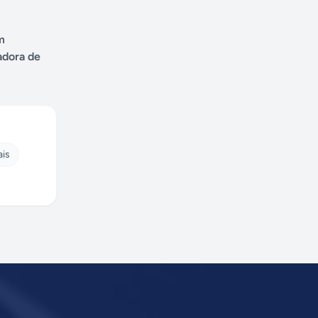
m
adora de
ais