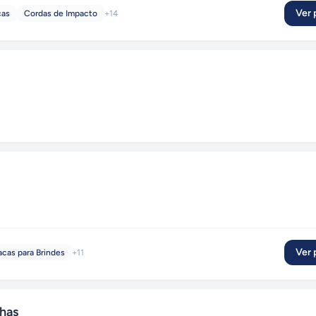
Ver p
cas
Cordas de Impacto
+
14
Ver p
acas para Brindes
+
11
has