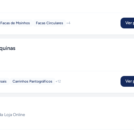
Ver p
 Facas de Moinhos
Facas Circulares
+
4
quinas
Ver p
sais
Carrinhos Pantográficos
+
12
da
·
Loja Online