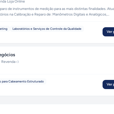
enda
·
Loja Online
aro de instrumentos de medição para as mais distintas finalidades. At
tórios na Calibração e Reparo de: Manômetros Digitais e Analógicos,
Pressostatos, Válvulas, Registradores Gráficos, Esfigmomanômetros, et
keting
Laboratórios e Serviços de Controle da Qualidade
Ver p
egócios
e
·
Revenda
+
3
 para Cabeamento Estruturado
Ver p