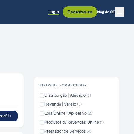
Login
Cadastre-se
Blog do QF
TIPOS DE FORNECEDOR
Distribuição | Atacado
(
3
)
Revenda | Varejo
(
5
)
Loja Online | Aplicativo
(
2
)
erfil
Produtos p/ Revendas Online
(
1
)
Prestador de Serviços
(
4
)