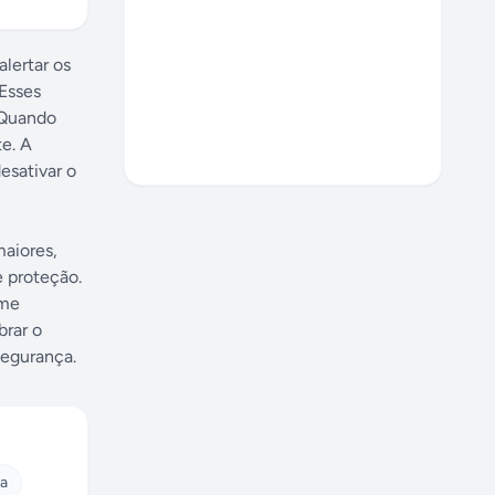
lertar os
 Esses
 Quando
te. A
esativar o
aiores,
 proteção.
rme
brar o
segurança.
ca