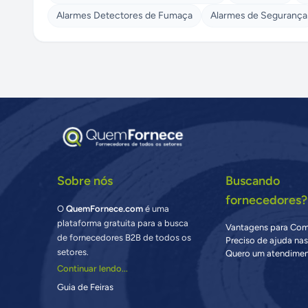
Alarmes Detectores de Fumaça
Alarmes de Segurança
Sobre nós
Buscando
fornecedores?
O
QuemFornece.com
é uma
plataforma gratuita para a busca
Vantagens para Co
de fornecedores B2B de todos os
Preciso de ajuda na
setores.
Quero um atendimen
Continuar lendo...
Guia de Feiras