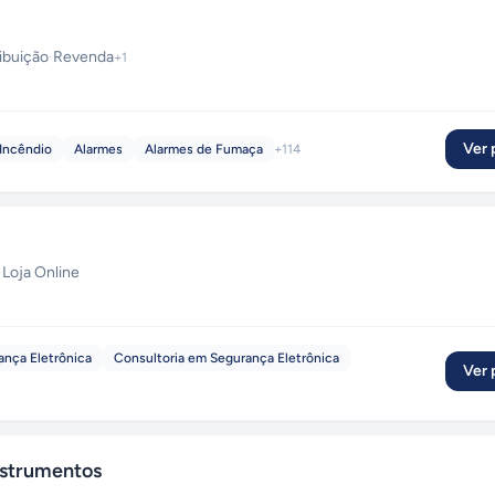
ribuição
·
Revenda
+
1
Ver p
Incêndio
Alarmes
Alarmes de Fumaça
+
114
·
Loja Online
ança Eletrônica
Consultoria em Segurança Eletrônica
Ver p
nstrumentos