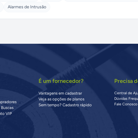
Alarmes de Intrusão
É um fornecedor?
Precisa d
Vantagens em cadastrar
Central de Aj
Dúvidas Freq
Veja as opções de planos
mpradores
Fale Conosco
Sem tempo? Cadastro rápido
s Buscas
to VIP