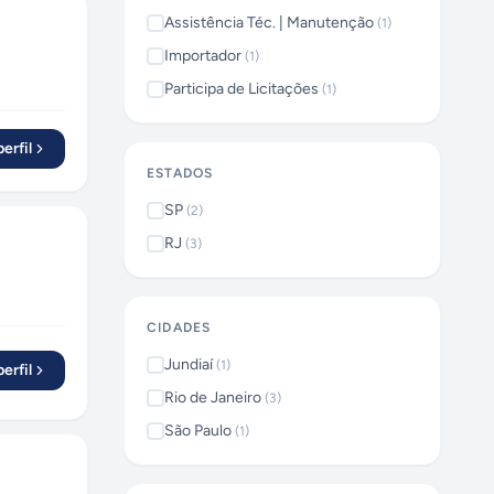
Assistência Téc. | Manutenção
(
1
)
Importador
(
1
)
Participa de Licitações
(
1
)
erfil
ESTADOS
SP
(
2
)
RJ
(
3
)
CIDADES
Jundiaí
(
1
)
erfil
Rio de Janeiro
(
3
)
São Paulo
(
1
)