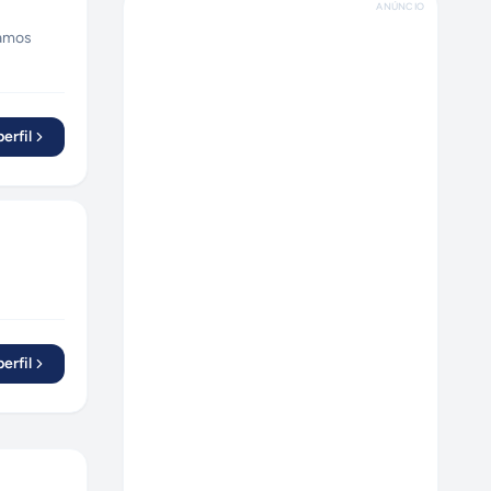
ANÚNCIO
uamos
c.
erfil
erfil