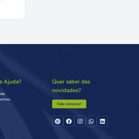
e Ajuda?
Quer saber das
novidades?
uda
uentes
Fale conosco!