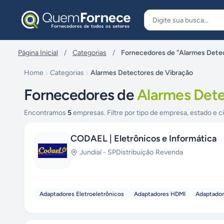
Pular para o conteúdo
Página Inicial
/
Categorias
/
Fornecedores de "Alarmes Detec
Home
Categorias
Alarmes Detectores de Vibração
Fornecedores de
Alarmes Dete
Encontramos
5
empresas. Filtre por tipo de empresa, estado e c
CODAEL | Eletrônicos e Informática
Jundiaí
-
SP
Distribuição
·
Revenda
Adaptadores Eletroeletrônicos
Adaptadores HDMI
Adaptador