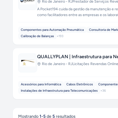
Rio de Janeiro
-
RJ
Prestador de Serviços
·
Rev
A Pocket194 cuida da gestão da manutenção e rep
como facilitadores entre as empresas e os labora
Manovacuômetro, Transmissores, Controladores, 
Componentes para Automação Pneumática
Consultoria de Mar
Calibração de Balanças
+
193
QUALLYPLAN | Infraestrutura para N
Rio de Janeiro
-
RJ
Licitações
·
Revendas Onlin
Acessórios para Informática
Cabos Eletrônicos
Componentes
Instalações de Infraestrutura para Telecomunicações
+
36
Mostrando
1
-
5
de
5
resultados