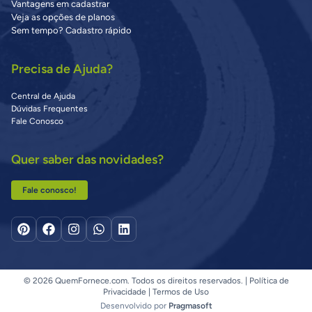
Vantagens em cadastrar
Veja as opções de planos
Sem tempo? Cadastro rápido
Precisa de Ajuda?
Central de Ajuda
Dúvidas Frequentes
Fale Conosco
Quer saber das novidades?
Fale conosco!
© 2026 QuemFornece.com. Todos os direitos reservados. |
Política de
Privacidade
|
Termos de Uso
Desenvolvido por
Pragmasoft