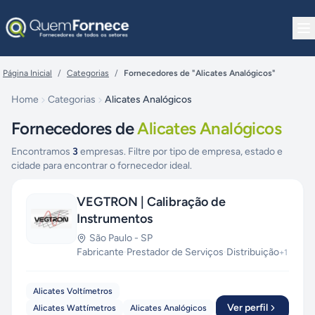
Pular para o conteúdo
Página Inicial
/
Categorias
/
Fornecedores de "Alicates Analógicos"
Home
Categorias
Alicates Analógicos
Fornecedores de
Alicates Analógicos
Encontramos
3
empresas. Filtre por tipo de empresa, estado e
cidade para encontrar o fornecedor ideal.
VEGTRON | Calibração de
Instrumentos
São Paulo
-
SP
Fabricante
·
Prestador de Serviços
·
Distribuição
+
1
Alicates Voltímetros
Ver perfil
Alicates Wattímetros
Alicates Analógicos