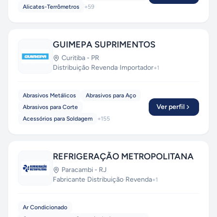
Alicates-Terrômetros
+
59
GUIMEPA SUPRIMENTOS
Curitiba
-
PR
Distribuição
·
Revenda
·
Importador
+
1
Abrasivos Metálicos
Abrasivos para Aço
Ver perfil
Abrasivos para Corte
Acessórios para Soldagem
+
155
REFRIGERAÇÃO METROPOLITANA
Paracambi
-
RJ
Fabricante
·
Distribuição
·
Revenda
+
1
Ar Condicionado