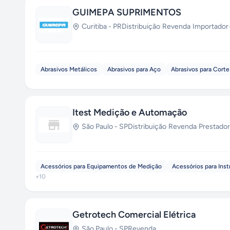
GUIMEPA SUPRIMENTOS
Curitiba
-
PR
Distribuição
·
Revenda
·
Importador
Abrasivos Metálicos
Abrasivos para Aço
Abrasivos para Corte
Itest Medição e Automação
São Paulo
-
SP
Distribuição
·
Revenda
·
Prestador
Acessórios para Equipamentos de Medição
Acessórios para Ins
+
10
Getrotech Comercial Elétrica
São Paulo
-
SP
Revenda