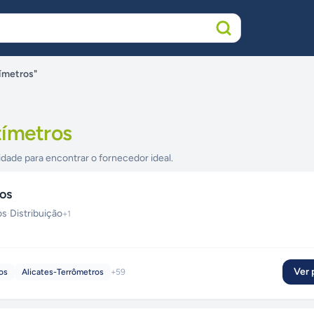
ímetros"
tímetros
idade para encontrar o fornecedor ideal.
os
os
·
Distribuição
+
1
Ver p
os
Alicates-Terrômetros
+
59