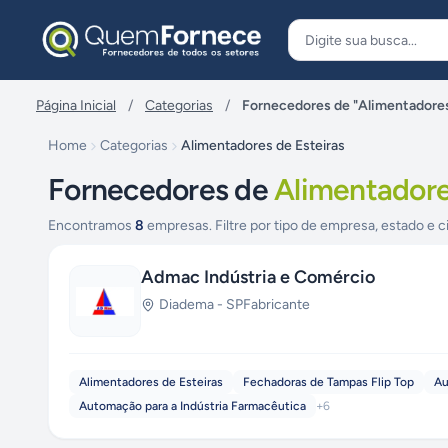
Pular para o conteúdo
Página Inicial
/
Categorias
/
Fornecedores de "Alimentadores
Home
Categorias
Alimentadores de Esteiras
Fornecedores de
Alimentadore
Encontramos
8
empresas. Filtre por tipo de empresa, estado e c
Admac Indústria e Comércio
Diadema
-
SP
Fabricante
Alimentadores de Esteiras
Fechadoras de Tampas Flip Top
Au
Automação para a Indústria Farmacêutica
+
6