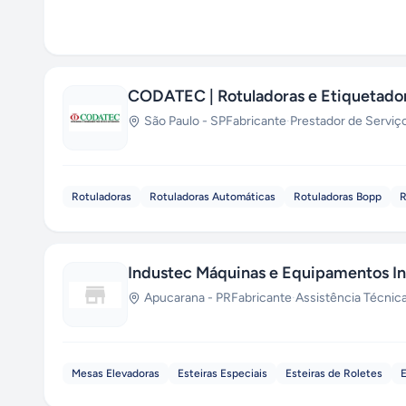
CODATEC | Rotuladoras e Etiquetado
São Paulo
-
SP
Fabricante
·
Prestador de Serviç
Rotuladoras
Rotuladoras Automáticas
Rotuladoras Bopp
R
Industec Máquinas e Equipamentos In
Apucarana
-
PR
Fabricante
·
Assistência Técnic
Mesas Elevadoras
Esteiras Especiais
Esteiras de Roletes
E