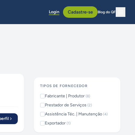
Login
Cadastre-se
Blog do QF
TIPOS DE FORNECEDOR
Fabricante | Produtor
(
8
)
Prestador de Serviços
(
2
)
Assistência Téc. | Manutenção
(
4
)
erfil
Exportador
(
1
)