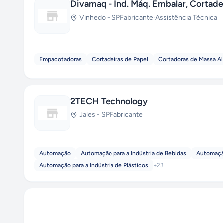
Divamaq - Ind. Máq. Embalar, Cortadei
Vinhedo
-
SP
Fabricante
·
Assistência Técnica
Empacotadoras
Cortadeiras de Papel
Cortadoras de Massa Al
2TECH Technology
Jales
-
SP
Fabricante
Automação
Automação para a Indústria de Bebidas
Automação
Automação para a Indústria de Plásticos
+
23