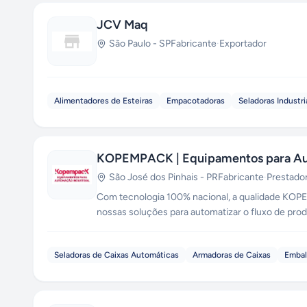
JCV Maq
São Paulo
-
SP
Fabricante
·
Exportador
Alimentadores de Esteiras
Empacotadoras
Seladoras Industri
KOPEMPACK | Equipamentos para Aut
São José dos Pinhais
-
PR
Fabricante
·
Prestado
Com tecnologia 100% nacional, a qualidade KOPEMPA
nossas soluções para automatizar o fluxo de pr
inovadoras, com projetos exclusivos e customiza
Seladoras de Caixas Automáticas
Armadoras de Caixas
Embal