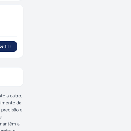
erfil
to a outro.
vimento da
 precisão e
e
e mantêm a
ermite o