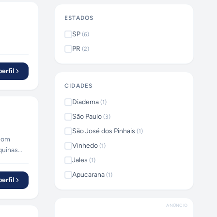
ESTADOS
SP
(
6
)
PR
(
2
)
erfil
CIDADES
Diadema
(
1
)
São Paulo
(
3
)
São José dos Pinhais
(
1
)
Vinhedo
(
1
)
quinas
Jales
(
1
)
Apucarana
(
1
)
erfil
ANÚNCIO