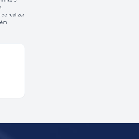
s
 de realizar
mbém