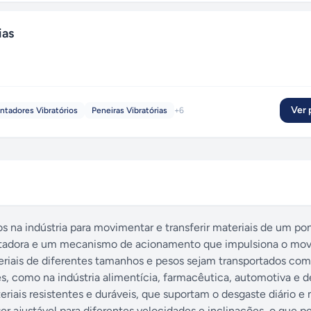
ias
Ver p
ntadores Vibratórios
Peneiras Vibratórias
+
6
s na indústria para movimentar e transferir materiais de um pon
ortadora e um mecanismo de acionamento que impulsiona o mo
eriais de diferentes tamanhos e pesos sejam transportados com
s, como na indústria alimentícia, farmacêutica, automotiva e d
iais resistentes e duráveis, que suportam o desgaste diário 
ser ajustável para diferentes velocidades e inclinações, o que p