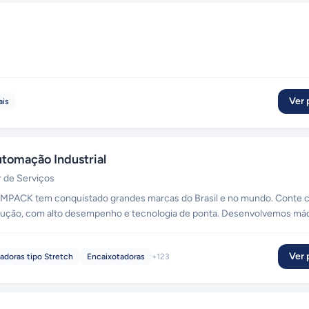
Ver p
ais
omação Industrial
r de Serviços
CK tem conquistado grandes marcas do Brasil e no mundo. Conte com
odução, com alto desempenho e tecnologia de ponta. Desenvolvemos má
dos.
Ver p
adoras tipo Stretch
Encaixotadoras
+
123