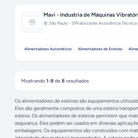
Mavi - Industria de Máquinas Vibratór
São Paulo
-
SP
Fabricante
·
Assistência Técnica
Alimentadores Automáticos
Alimentadores de Esteiras
Alime
Mostrando
1
-
8
de
8
resultados
Os alimentadores de esteiras são equipamentos utilizado
Eles são geralmente compostos de uma esteira transp
esteira. Os alimentadores de esteiras permitem que mat
segurança. Eles podem ser usados em diversas aplicaçõe
embalagens. Os equipamentos são construídos com mater
integridade dos materiais transportados. A esteira pode 