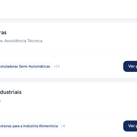
ras
os
·
Assistência Técnica
Ver p
otuladoras Semi-Automáticas
+
24
dustriais
a
Ver p
steiras para a Indústria Alimentícia
+
8