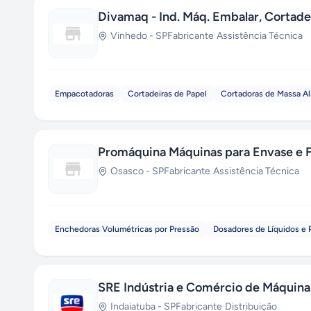
Divamaq - Ind. Máq. Embalar, Cortadei
Vinhedo
-
SP
Fabricante
·
Assistência Técnica
Empacotadoras
Cortadeiras de Papel
Cortadoras de Massa Al
Promáquina Máquinas para Envase e
Osasco
-
SP
Fabricante
·
Assistência Técnica
Enchedoras Volumétricas por Pressão
Dosadores de Líquidos e 
SRE Indústria e Comércio de Máquin
Indaiatuba
-
SP
Fabricante
·
Distribuição