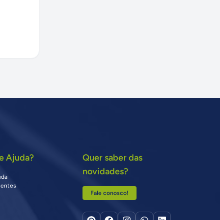
e Ajuda?
Quer saber das
novidades?
uda
uentes
Fale conosco!