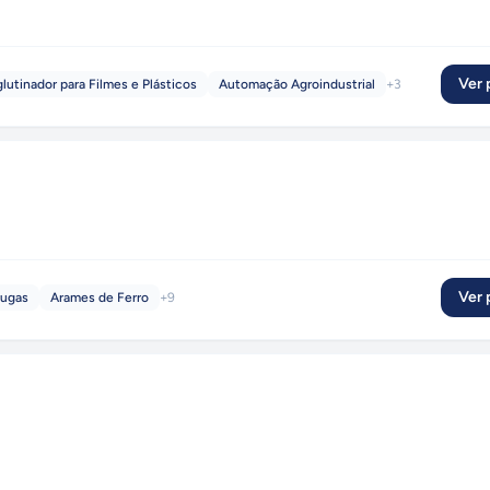
Ver p
lutinador para Filmes e Plásticos
Automação Agroindustrial
+
3
Ver p
fugas
Arames de Ferro
+
9