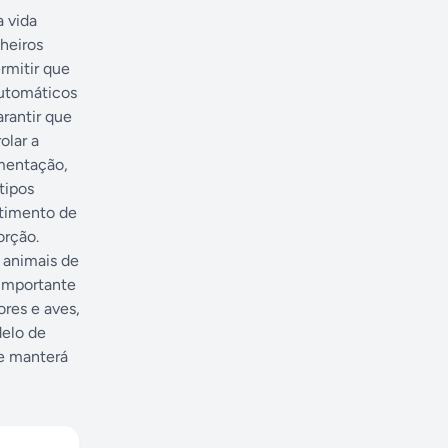
a vida
heiros
rmitir que
automáticos
arantir que
olar a
imentação,
tipos
rtimento de
orção.
 animais de
 importante
res e aves,
delo de
 e manterá