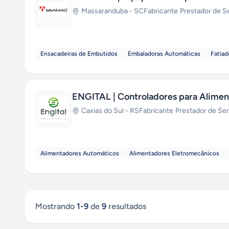
Massaranduba
-
SC
Fabricante
·
Prestador de S
Ensacadeiras de Embutidos
Embaladoras Automáticas
Fatiad
ENGITAL | Controladores para Alimen
Caxias do Sul
-
RS
Fabricante
·
Prestador de Se
Alimentadores Automáticos
Alimentadores Eletromecânicos
Mostrando
1
-
9
de
9
resultados