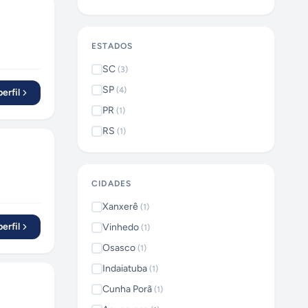
ESTADOS
SC
(
3
)
SP
(
4
)
erfil
PR
(
1
)
RS
(
1
)
CIDADES
Xanxerê
(
1
)
erfil
Vinhedo
(
1
)
Osasco
(
1
)
Indaiatuba
(
1
)
Cunha Porã
(
1
)