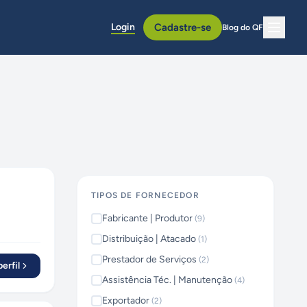
Login
Cadastre-se
Blog do QF
TIPOS DE FORNECEDOR
Fabricante | Produtor
(
9
)
Distribuição | Atacado
(
1
)
Prestador de Serviços
(
2
)
erfil
Assistência Téc. | Manutenção
(
4
)
Exportador
(
2
)