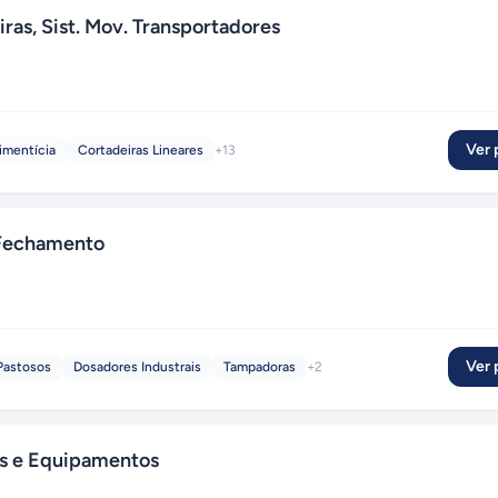
ras, Sist. Mov. Transportadores
Ver p
imentícia
Cortadeiras Lineares
+
13
 Fechamento
Ver p
Pastosos
Dosadores Industrais
Tampadoras
+
2
as e Equipamentos