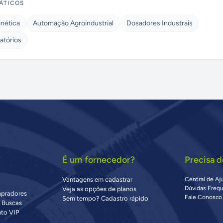
ÁTICOS
gnética
Automação Agroindustrial
Dosadores Industrais
atórios
É um fornecedor?
Precisa d
Vantagens em cadastrar
Central de Aj
Dúvidas Freq
Veja as opções de planos
mpradores
Fale Conosco
Sem tempo? Cadastro rápido
s Buscas
to VIP