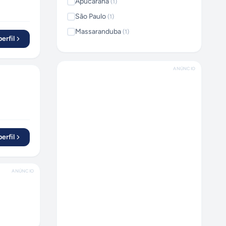
Apucarana
(
1
)
São Paulo
(
1
)
Massaranduba
(
1
)
erfil
Caxias do Sul
(
1
)
ANÚNCIO
erfil
ANÚNCIO