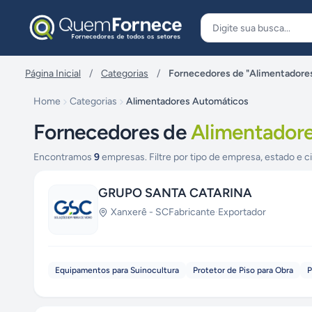
Pular para o conteúdo
Página Inicial
/
Categorias
/
Fornecedores de "Alimentadore
Home
Categorias
Alimentadores Automáticos
Fornecedores de
Alimentador
Encontramos
9
empresas. Filtre por tipo de empresa, estado e c
GRUPO SANTA CATARINA
Xanxerê
-
SC
Fabricante
·
Exportador
Equipamentos para Suinocultura
Protetor de Piso para Obra
P