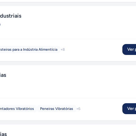
dustriais
a
Ver p
steiras para a Indústria Alimentícia
+
8
ias
Ver p
ntadores Vibratórios
Peneiras Vibratórias
+
6
ias