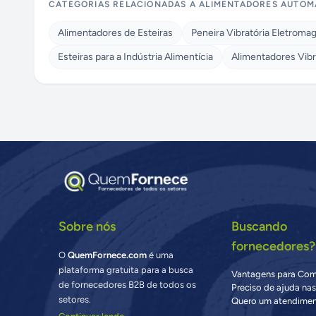
CATEGORIAS RELACIONADAS A
ALIMENTADORES AUTOM
Alimentadores de Esteiras
Peneira Vibratória Eletroma
Esteiras para a Indústria Alimentícia
Alimentadores Vibr
Sobre nós
Buscando
fornecedores?
O
QuemFornece.com
é uma
plataforma gratuita para a busca
Vantagens para Co
de fornecedores B2B de todos os
Preciso de ajuda na
setores.
Quero um atendimen