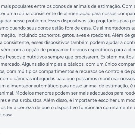
 mais populares entre os donos de animais de estimação. Com 
nter uma rotina consistente de alimentação para nossos compan
udar nesse problema. Esses dispositivos são projetados para pe
smo quando seus donos estão fora de casa. Os alimentadores 
imação, incluindo cachorros, gatos, aves e roedores. Além de g
 consistente, esses dispositivos também podem ajudar a contr
 vêm com a opção de programar horários específicos para a al
s frescos e nutritivos sempre que precisarem. Existem muitos 
o mercado. Alguns são simples e básicos, com um único compa
os, com múltiplos compartimentos e recursos de controle de p
omo câmeras integradas para que possamos monitorar nossos
um alimentador automático para nosso animal de estimação, é
 animal. Modelos menores podem ser mais adequados para roedo
es e mais robustos. Além disso, é importante escolher um mo
mos ter a certeza de que o dispositivo funcionará corretamente
 casa.