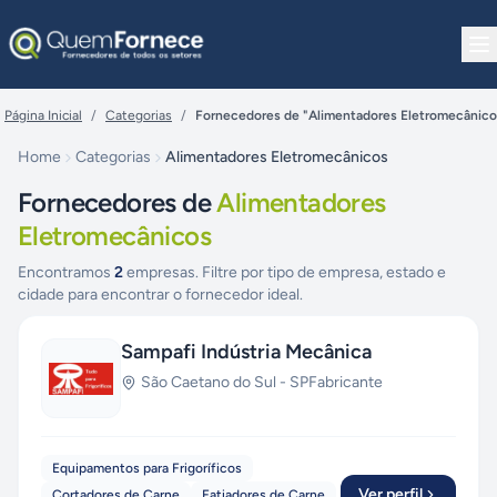
Pular para o conteúdo
Página Inicial
/
Categorias
/
Fornecedores de "Alimentadores Eletromecânico
Home
Categorias
Alimentadores Eletromecânicos
Fornecedores de
Alimentadores
Eletromecânicos
Encontramos
2
empresas. Filtre por tipo de empresa, estado e
cidade para encontrar o fornecedor ideal.
Sampafi Indústria Mecânica
São Caetano do Sul
-
SP
Fabricante
Equipamentos para Frigoríficos
Ver perfil
Cortadores de Carne
Fatiadores de Carne