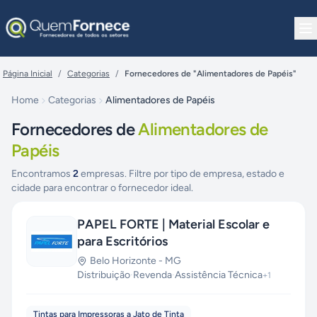
Pular para o conteúdo
Página Inicial
/
Categorias
/
Fornecedores de "Alimentadores de Papéis"
Home
Categorias
Alimentadores de Papéis
Fornecedores de
Alimentadores de
Papéis
Encontramos
2
empresas. Filtre por tipo de empresa, estado e
cidade para encontrar o fornecedor ideal.
PAPEL FORTE | Material Escolar e
para Escritórios
Belo Horizonte
-
MG
Distribuição
·
Revenda
·
Assistência Técnica
+
1
Tintas para Impressoras a Jato de Tinta