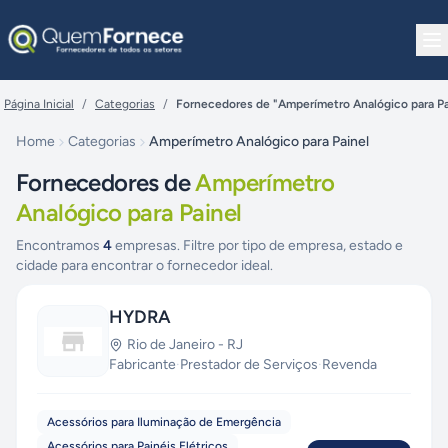
Pular para o conteúdo
Página Inicial
/
Categorias
/
Fornecedores de "Amperímetro Analógico para Pa
Home
Categorias
Amperímetro Analógico para Painel
Fornecedores de
Amperímetro
Analógico para Painel
Encontramos
4
empresas. Filtre por tipo de empresa, estado e
cidade para encontrar o fornecedor ideal.
HYDRA
Rio de Janeiro
-
RJ
Fabricante
·
Prestador de Serviços
·
Revenda
Acessórios para Iluminação de Emergência
Acessórios para Painéis Elétricos