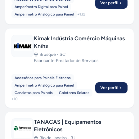
Ver perfil
Amperímetro Digital para Painel
Amperímetro Analógico para Painel
+
132
Kimak Indústria Comércio Máquinas
Knihs
Brusque
-
SC
Fabricante
·
Prestador de Serviços
Acessórios para Painéis Elétricos
Amperímetro Analógico para Painel
Ver perfil
Canaletas para Painéis
Coletores Solares
+
10
TANACAS | Equipamentos
Eletrônicos
Rio de Janeiro
-
RJ