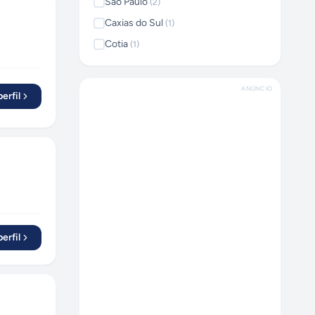
São Paulo
(
2
)
Caxias do Sul
(
1
)
Cotia
(
1
)
ANÚNCIO
erfil
erfil