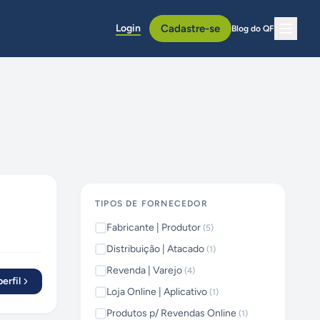
Login
Cadastre-se
Blog do QF
TIPOS DE FORNECEDOR
Fabricante | Produtor
(
5
)
Distribuição | Atacado
(
1
)
Revenda | Varejo
(
4
)
erfil
Loja Online | Aplicativo
(
1
)
Produtos p/ Revendas Online
(
1
)