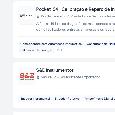
Pocket194 | Calibração e Reparo de I
Rio de Janeiro
-
RJ
Prestador de Serviços
·
Rev
A Pocket194 cuida da gestão da manutenção e rep
como facilitadores entre as empresas e os labora
Manovacuômetro, Transmissores, Controladores, 
Componentes para Automação Pneumática
Consultoria de Mar
Calibração de Balanças
+
193
S&E Instrumentos
São Paulo
-
SP
Fabricante
·
Exportador
Encoder Incremental
Encoder Rotativo
Amperímetro Digital p