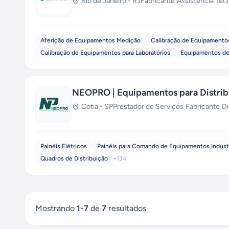
Rio de Janeiro
-
RJ
Fabricante
·
Assistência Téc
Aferição de Equipamentos Medição
Calibração de Equipamento
Calibração de Equipamentos para Laboratórios
Equipamentos de
NEOPRO | Equipamentos para Distribu
Cotia
-
SP
Prestador de Serviços
·
Fabricante
·
Di
Painéis Elétricos
Painéis para Comando de Equipamentos Indust
Quadros de Distribuição
+
134
Mostrando
1
-
7
de
7
resultados