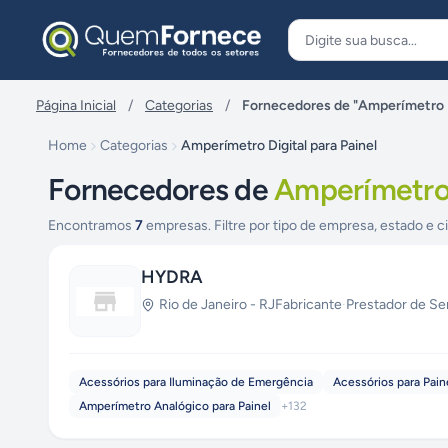
Pular para o conteúdo
Página Inicial
/
Categorias
/
Fornecedores de "Amperímetro Di
Home
Categorias
Amperímetro Digital para Painel
Fornecedores de
Amperímetro 
Encontramos
7
empresas. Filtre por tipo de empresa, estado e c
HYDRA
Rio de Janeiro
-
RJ
Fabricante
·
Prestador de Se
Acessórios para Iluminação de Emergência
Acessórios para Pain
Amperímetro Analógico para Painel
+
132