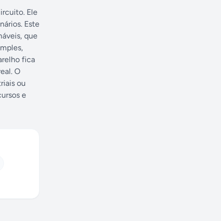
rcuito. Ele
nários. Este
máveis, que
imples,
relho fica
eal. O
riais ou
cursos e