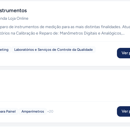
nstrumentos
enda
·
Loja Online
aro de instrumentos de medição para as mais distintas finalidades. At
tórios na Calibração e Reparo de: Manômetros Digitais e Analógicos,
Pressostatos, Válvulas, Registradores Gráficos, Esfigmomanômetros, et
keting
Laboratórios e Serviços de Controle da Qualidade
Ver p
Ver p
ara Painel
Amperímetros
+
20