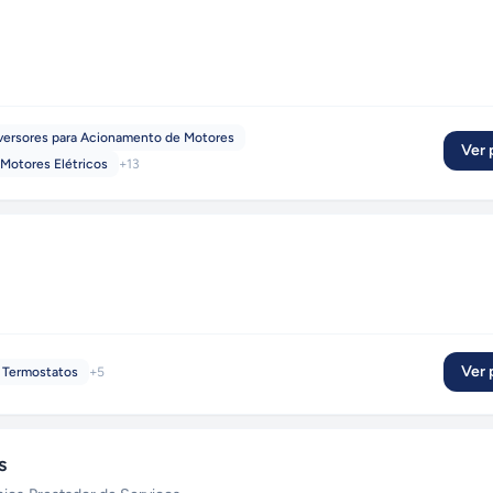
ersores para Acionamento de Motores
Ver p
Motores Elétricos
+
13
Ver p
Termostatos
+
5
s