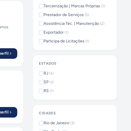
Terceirização | Marcas Próprias
(
1
)
Prestador de Serviços
(
5
)
Assistência Téc. | Manutenção
(
2
)
uamos
Exportador
(
1
)
c.
Participa de Licitações
(
1
)
erfil
ESTADOS
RJ
(
3
)
SP
(
3
)
RS
(
1
)
erfil
CIDADES
Rio de Janeiro
(
3
)