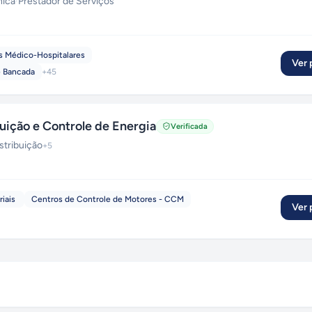
nica
·
Prestador de Serviços
s Médico-Hospitalares
Ver p
 Bancada
+
45
ição e Controle de Energia
Verificada
stribuição
+
5
riais
Centros de Controle de Motores - CCM
Ver p