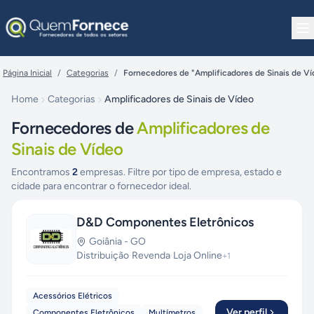
Pular para o conteúdo
Página Inicial
/
Categorias
/
Fornecedores de "Amplificadores de Sinais de Ví
Home
Categorias
Amplificadores de Sinais de Vídeo
Fornecedores de
Amplificadores de
Sinais de Vídeo
Encontramos
2
empresas. Filtre por tipo de empresa, estado e
cidade para encontrar o fornecedor ideal.
D&D Componentes Eletrônicos
Goiânia
-
GO
Distribuição
·
Revenda
·
Loja Online
+
1
Acessórios Elétricos
Ver perfil
Componentes Eletrônicos
Multímetros