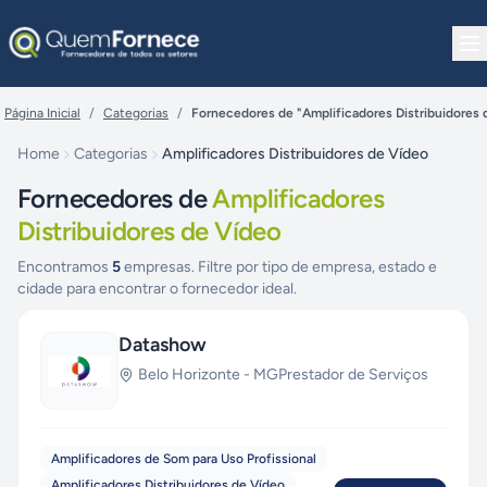
Pular para o conteúdo
Página Inicial
/
Categorias
/
Fornecedores de "Amplificadores Distribuidores 
Home
Categorias
Amplificadores Distribuidores de Vídeo
Fornecedores de
Amplificadores
Distribuidores de Vídeo
Encontramos
5
empresas. Filtre por tipo de empresa, estado e
cidade para encontrar o fornecedor ideal.
Datashow
Belo Horizonte
-
MG
Prestador de Serviços
Amplificadores de Som para Uso Profissional
Amplificadores Distribuidores de Vídeo