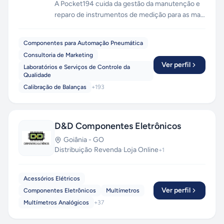
A Pocket194 cuida da gestão da manutenção e
reparo de instrumentos de medição para as mais
distintas finalidades. Atuamos como
facilitadores entre as empresas e os laboratórios
Componentes para Automação Pneumática
na Calibração e Reparo de: Manômetros Digitais
Consultoria de Marketing
e Analógicos, Manovacuômetro, Transmissores,
Ver perfil
Laboratórios e Serviços de Controle da
Controladores, Pressostatos, Válvulas,
Qualidade
Registradores Gráficos, Esfigmomanômetros,
Calibração de Balanças
+
193
etc.
D&D Componentes Eletrônicos
Goiânia
-
GO
Distribuição
·
Revenda
·
Loja Online
+
1
Acessórios Elétricos
Ver perfil
Componentes Eletrônicos
Multímetros
Multímetros Analógicos
+
37