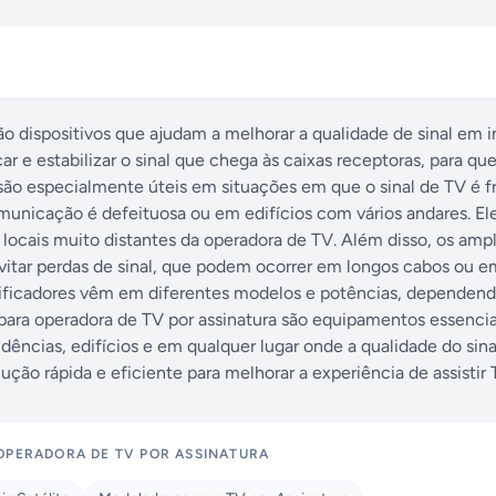
ão dispositivos que ajudam a melhorar a qualidade de sinal em 
ar e estabilizar o sinal que chega às caixas receptoras, para q
 são especialmente úteis em situações em que o sinal de TV é f
omunicação é defeituosa ou em edifícios com vários andares. 
locais muito distantes da operadora de TV. Além disso, os ampl
vitar perdas de sinal, que podem ocorrer em longos cabos ou e
mplificadores vêm em diferentes modelos e potências, dependen
para operadora de TV por assinatura são equipamentos essencia
idências, edifícios e em qualquer lugar onde a qualidade do sin
ução rápida e eficiente para melhorar a experiência de assistir 
OPERADORA DE TV POR ASSINATURA