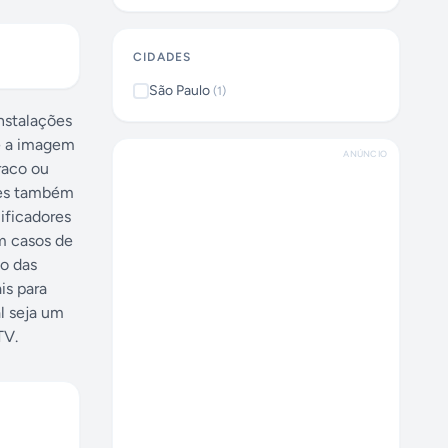
CIDADES
São Paulo
(
1
)
instalações
ue a imagem
ANÚNCIO
raco ou
Eles também
ificadores
m casos de
do das
is para
al seja um
TV.