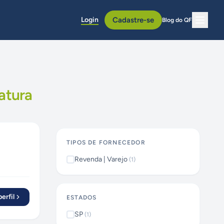
Login
Cadastre-se
Blog do QF
atura
TIPOS DE FORNECEDOR
Revenda | Varejo
(
1
)
erfil
ESTADOS
SP
(
1
)