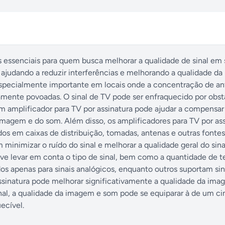
os essenciais para quem busca melhorar a qualidade de sinal em
a, ajudando a reduzir interferências e melhorando a qualidade d
especialmente importante em locais onde a concentração de an
amente povoadas. O sinal de TV pode ser enfraquecido por obst
 Um amplificador para TV por assinatura pode ajudar a compensar
imagem e do som. Além disso, os amplificadores para TV por as
 em caixas de distribuição, tomadas, antenas e outras fontes 
inimizar o ruído do sinal e melhorar a qualidade geral do sina
deve levar em conta o tipo de sinal, bem como a quantidade de t
s apenas para sinais analógicos, enquanto outros suportam sina
assinatura pode melhorar significativamente a qualidade da ima
nal, a qualidade da imagem e som pode se equiparar à de um c
ecível.