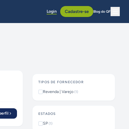
Login
Cadastre-se
Blog do QF
TIPOS DE FORNECEDOR
Revenda | Varejo
(
1
)
erfil
ESTADOS
SP
(
1
)