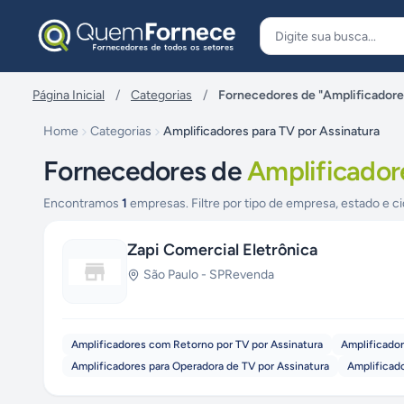
Pular para o conteúdo
Página Inicial
/
Categorias
/
Fornecedores de "Amplificadores
Home
Categorias
Amplificadores para TV por Assinatura
Fornecedores de
Amplificador
Encontramos
1
empresas. Filtre por tipo de empresa, estado e ci
Zapi Comercial Eletrônica
São Paulo
-
SP
Revenda
Amplificadores com Retorno por TV por Assinatura
Amplificador
Amplificadores para Operadora de TV por Assinatura
Amplificado