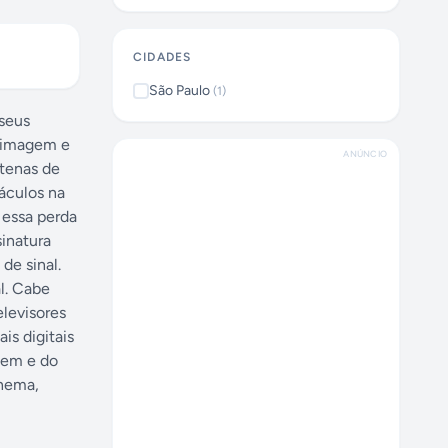
CIDADES
São Paulo
(
1
)
 seus
a imagem e
ANÚNCIO
tenas de
áculos na
 essa perda
sinatura
de sinal.
l. Cabe
elevisores
is digitais
gem e do
inema,