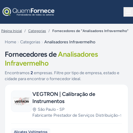
Pular para o conteúdo
Página Inicial
/
Categorias
/
Fornecedores de "Analisadores Infravermelho"
Home
Categorias
Analisadores Infravermelho
Fornecedores de
Analisadores
Infravermelho
Encontramos
2
empresas. Filtre por tipo de empresa, estado e
cidade para encontrar o fornecedor ideal.
VEGTRON | Calibração de
Instrumentos
São Paulo
-
SP
Fabricante
·
Prestador de Serviços
·
Distribuição
+
1
Alicates Voltímetros