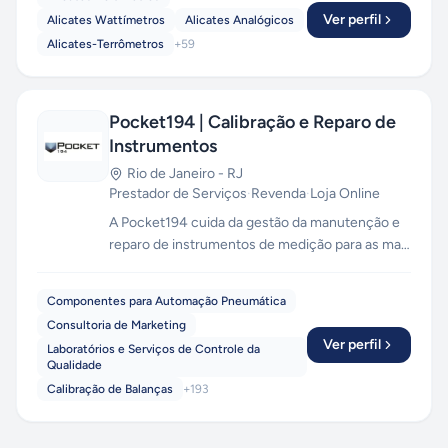
Ver perfil
Alicates Wattímetros
Alicates Analógicos
Alicates-Terrômetros
+
59
Pocket194 | Calibração e Reparo de
Instrumentos
Rio de Janeiro
-
RJ
Prestador de Serviços
·
Revenda
·
Loja Online
A Pocket194 cuida da gestão da manutenção e
reparo de instrumentos de medição para as mais
distintas finalidades. Atuamos como
facilitadores entre as empresas e os laboratórios
Componentes para Automação Pneumática
na Calibração e Reparo de: Manômetros Digitais
Consultoria de Marketing
e Analógicos, Manovacuômetro, Transmissores,
Ver perfil
Laboratórios e Serviços de Controle da
Controladores, Pressostatos, Válvulas,
Qualidade
Registradores Gráficos, Esfigmomanômetros,
Calibração de Balanças
+
193
etc.