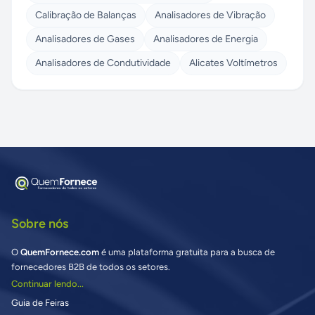
Calibração de Balanças
Analisadores de Vibração
Analisadores de Gases
Analisadores de Energia
Analisadores de Condutividade
Alicates Voltímetros
Sobre nós
O
QuemFornece.com
é uma plataforma gratuita para a busca de
fornecedores B2B de todos os setores.
Continuar lendo...
Guia de Feiras