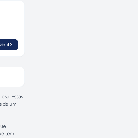
erfil
resa. Essas
és de um
que
que têm