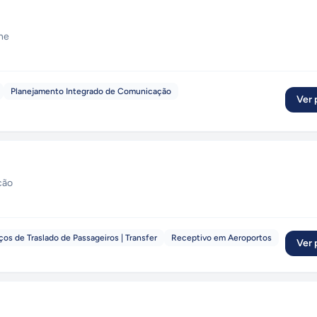
ine
Planejamento Integrado de Comunicação
Ver p
ção
ços de Traslado de Passageiros | Transfer
Receptivo em Aeroportos
Ver p