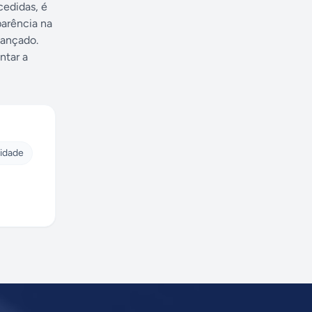
cedidas, é
parência na
cançado.
ntar a
cidade