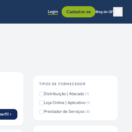
Login
Cadastre-se
Blog do QF
TIPOS DE FORNECEDOR
Distribuição | Atacado
(
1
)
Loja Online | Aplicativo
(
1
)
Prestador de Serviços
(
8
)
erfil