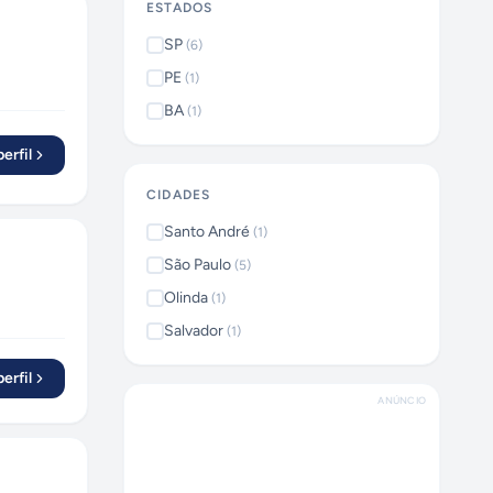
ESTADOS
SP
(
6
)
PE
(
1
)
BA
(
1
)
erfil
CIDADES
Santo André
(
1
)
São Paulo
(
5
)
Olinda
(
1
)
Salvador
(
1
)
erfil
ANÚNCIO