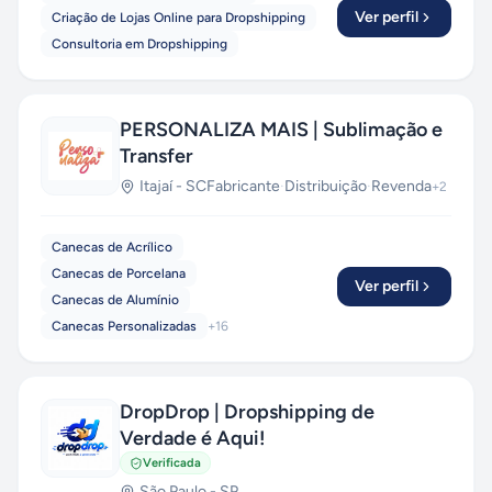
Ver perfil
Criação de Lojas Online para Dropshipping
Consultoria em Dropshipping
PERSONALIZA MAIS | Sublimação e
Transfer
Itajaí
-
SC
Fabricante
·
Distribuição
·
Revenda
+
2
Canecas de Acrílico
Canecas de Porcelana
Ver perfil
Canecas de Alumínio
Canecas Personalizadas
+
16
DropDrop | Dropshipping de
Verdade é Aqui!
Verificada
São Paulo
-
SP