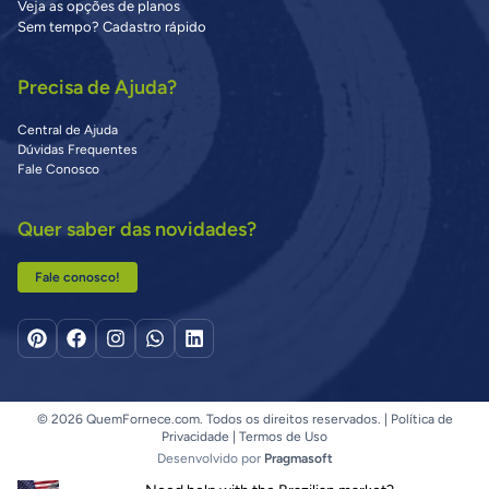
Veja as opções de planos
Sem tempo? Cadastro rápido
Precisa de Ajuda?
Central de Ajuda
Dúvidas Frequentes
Fale Conosco
Quer saber das novidades?
Fale conosco!
© 2026 QuemFornece.com. Todos os direitos reservados. |
Política de
Privacidade
|
Termos de Uso
Desenvolvido por
Pragmasoft