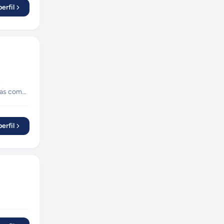
erfil
e
sas como
erfil