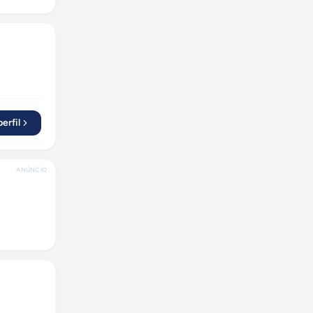
Belém
(
1
)
Nova Petrópolis
(
1
)
Americana
(
1
)
Santos
(
1
)
Guará
(
1
)
Fortaleza
(
2
)
erfil
Juazeiro do Norte
(
1
)
Itajaí
(
1
)
ANÚNCIO
Natal
(
1
)