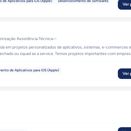
 de Aplicativos para iOS (Apple)
Desenvolvimento de Softwares
Ver p
eirização
·
Assistência Técnica
+
1
ada em projetos personalizados de aplicativos, sistemas, e-commerces 
fechado ou squad as a service. Temos projetos importantes com empre
Pizzaria e Lojas Leader Magazine. Hoje contamos com uma equipe técnica de mais de 30 pessoas.
ento de Aplicativos para iOS (Apple)
Ver p