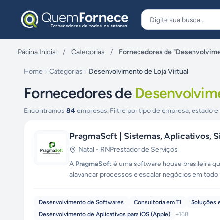
Pular para o conteúdo
Página Inicial
/
Categorias
/
Fornecedores de "Desenvolvimen
Home
Categorias
Desenvolvimento de Loja Virtual
Fornecedores de
Desenvolvime
Encontramos
84
empresas. Filtre por tipo de empresa, estado e 
PragmaSoft | Sistemas, Aplicativos, 
Natal
-
RN
Prestador de Serviços
A
PragmaSoft
é uma software house brasileira 
alavancar processos e escalar negócios em todo 
transformamos ideias em soluções digitais rent
todos os portes com um portfólio completo de ser
Desenvolvimento de Softwares
Consultoria em TI
Soluções e
administrativos e plataformas SaaS com arquitetu
Desenvolvimento de Aplicativos para iOS (Apple)
+
168
premium e integração com APIs em tempo real. 