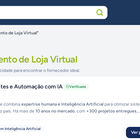
to de Loja Virtual"
nto de Loja Virtual
cidade para encontrar o fornecedor ideal.
Sites e Automação com IA
Verificada
que combina
expertise humana e Inteligência Artificial
para otimizar sist
o país. Há mais de
10 anos no mercado
, com
+300 projetos entregues
,
áveis — do briefing à produção em semanas, não meses. Atendemos emp
viços digitais: •
Sistemas Web sob medida
— Dashboards interativos, p
m Inteligência Artificial
ra escalável. •
Aplicativos Mobile (iOS & Android)
— Performance nativ
Ver p
•
Sites & Landing Pages
— SEO otimizado, mobile-first e foco em alta co