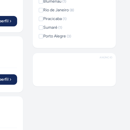
Blumenau
(
1
)
Rio de Janeiro
(
8
)
Piracicaba
(
1
)
erfil
Sumaré
(
1
)
Porto Alegre
(
3
)
São João da Boa Vista
(
1
)
Maringá
(
1
)
ANÚNCIO
Botucatu
(
2
)
Santo André
(
1
)
erfil
Barbacena
(
1
)
Recife
(
1
)
Santa Cruz do Sul
(
1
)
Ribeirão Preto
(
2
)
Salvador
(
5
)
Curitiba
(
2
)