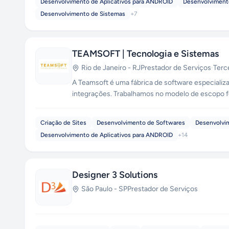
Desenvolvimento de Aplicativos para ANDROID
Desenvolvimento
Desenvolvimento de Sistemas
+
7
TEAMSOFT | Tecnologia e Sistemas
Rio de Janeiro
-
RJ
Prestador de Serviços
·
Terc
A Teamsoft é uma fábrica de software especializ
integrações. Trabalhamos no modelo de escopo 
Domino`s 
Criação de Sites
Desenvolvimento de Softwares
Desenvolvim
Desenvolvimento de Aplicativos para ANDROID
+
14
Designer 3 Solutions
São Paulo
-
SP
Prestador de Serviços