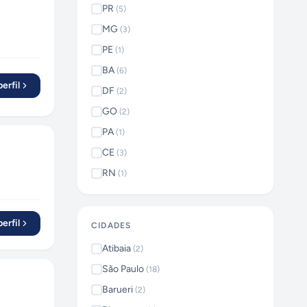
PR
(
5
)
MG
(
3
)
PE
(
1
)
BA
(
6
)
erfil
DF
(
2
)
GO
(
2
)
PA
(
1
)
CE
(
3
)
RN
(
1
)
erfil
CIDADES
Atibaia
(
2
)
São Paulo
(
18
)
Barueri
(
2
)