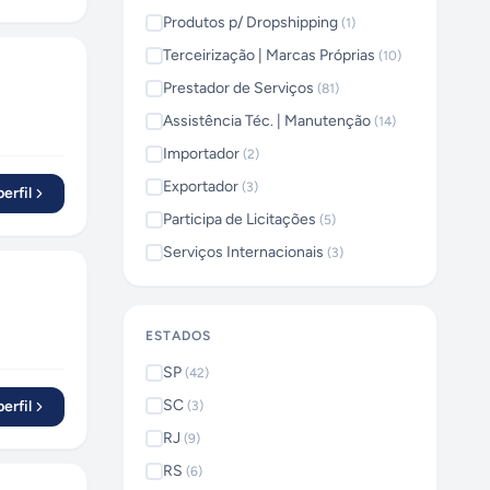
tegrações
Produtos p/ Dropshipping
(
1
)
to 24/7,
Terceirização | Marcas Próprias
(
10
)
mada de
Prestador de Serviços
(
81
)
ragmaSoft
gico —
Assistência Téc. | Manutenção
(
14
)
mais
Importador
(
2
)
sos
Exportador
tregue.
(
3
)
erfil
,
Participa de Licitações
(
5
)
Computing
Serviços Internacionais
(
3
)
ft
to e sem
ESTADOS
SP
(
42
)
SC
erfil
(
3
)
RJ
(
9
)
RS
(
6
)