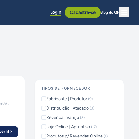
Login
Cadastre-se
Blog do QF
TIPOS DE FORNECEDOR
Fabricante | Produtor
(
9
)
emas,
Distribuição | Atacado
(
3
)
resas de
Revenda | Varejo
(
8
)
ainéis
Loja Online | Aplicativo
(
17
)
a, UX
erfil
Produtos p/ Revendas Online
(
1
)
nversão. •