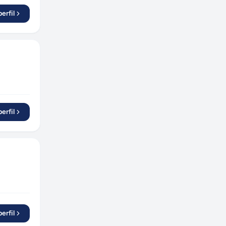
Campinas
(
2
)
erfil
Formiga
(
1
)
Passos
(
1
)
Guarulhos
(
3
)
Brasília
(
1
)
Taubaté
(
1
)
Mogi das Cruzes
(
2
)
Volta Redonda
(
1
)
erfil
Vitória da Conquista
(
1
)
São José
(
1
)
Santa Maria
(
1
)
Goiânia
(
2
)
Limeira
(
1
)
Londrina
(
2
)
erfil
Jandira
(
1
)