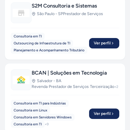
Laravel, Python e Cloud Computing
— e
S2M Consultoria e Sistemas
mantemos parcerias com empresas em todo o
São Paulo
-
SP
Prestador de Serviços
Brasil, oferecendo orçamentos transparentes,
prazos enxutos e relacionamento próximo. Da
startup que valida uma ideia ao grupo industrial
que precisa modernizar seu ERP, a PragmaSoft
Consultoria em TI
entrega. Fale com a gente e descubra como
Ver perfil
Outsourcing de Infraestrutura de TI
acelerar seu próximo projeto com IA aplicada de
Planejamento e Acompanhamento Tributário
verdade.
Orçamento gratuito e sem
compromisso.
BCAN | Soluções em Tecnologia
Salvador
-
BA
Revenda
·
Prestador de Serviços
·
Terceirização
+
2
Consultoria em TI para Indústrias
Consultoria em Linux
Ver perfil
Consultoria em Servidores Windows
Consultoria em TI
+
9