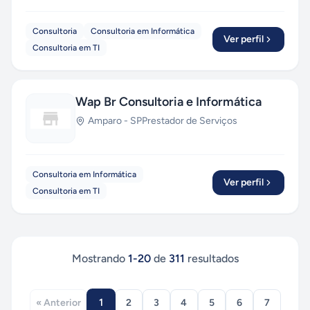
Consultoria
Consultoria em Informática
Ver perfil
Consultoria em TI
Wap Br Consultoria e Informática
Amparo
-
SP
Prestador de Serviços
Consultoria em Informática
Ver perfil
Consultoria em TI
Mostrando
1
-
20
de
311
resultados
1
« Anterior
2
3
4
5
6
7