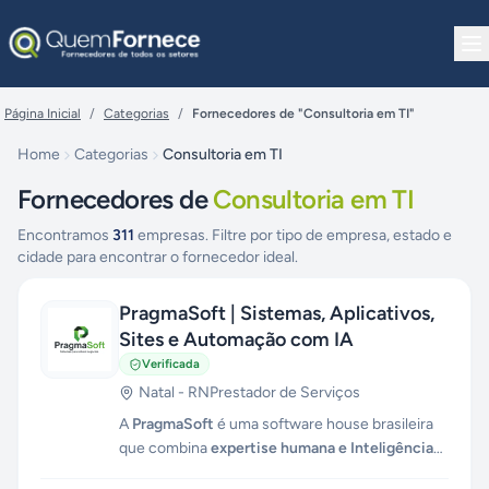
Pular para o conteúdo
Página Inicial
/
Categorias
/
Fornecedores de "Consultoria em TI"
Home
Categorias
Consultoria em TI
Fornecedores de
Consultoria em TI
Encontramos
311
empresas. Filtre por tipo de empresa, estado e
cidade para encontrar o fornecedor ideal.
PragmaSoft | Sistemas, Aplicativos,
Sites e Automação com IA
Verificada
Natal
-
RN
Prestador de Serviços
A
PragmaSoft
é uma software house brasileira
que combina
expertise humana e Inteligência
Artificial
para otimizar sistemas, alavancar