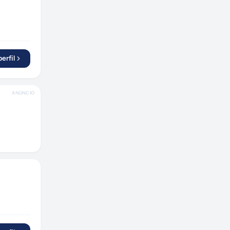
Paulínia
(
1
)
Amparo
(
1
)
Mairiporã
(
1
)
Ribeirão Preto
(
1
)
erfil
Manaus
(
1
)
Florianópolis
(
1
)
ANÚNCIO
Maringá
(
1
)
Lins
(
1
)
Assis
(
1
)
Tietê
(
1
)
Peruíbe
(
1
)
Porto Alegre
(
2
)
Araucária
(
1
)
Palmas
(
1
)
Santo André
(
1
)