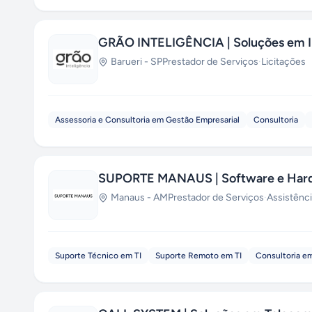
GRÃO INTELIGÊNCIA | Soluções em I
Barueri
-
SP
Prestador de Serviços
·
Licitações
Assessoria e Consultoria em Gestão Empresarial
Consultoria
SUPORTE MANAUS | Software e Har
Manaus
-
AM
Prestador de Serviços
·
Assistênc
Suporte Técnico em TI
Suporte Remoto em TI
Consultoria em