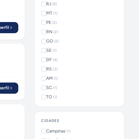
RJ
(
9
)
MT
(
1
)
PE
(
2
)
erfil
RN
(
2
)
GO
(
2
)
SE
(
1
)
DF
(
4
)
RS
(
3
)
AM
(
1
)
SC
erfil
(
1
)
TO
(
1
)
CIDADES
Campinas
(
1
)