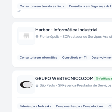
Consultoria em Servidores Linux
Consultoria em Segurança da 
+
2
Harbor - Informática Industrial
Florianópolis
-
SC
Prestador de Serviços
·
Assis
Consultoria em Informática
Consultoria em TI
Desenvolvimen
GRUPO WEBTECNICO.COM
Verificada
São Paulo
-
SP
Revenda
·
Prestador de Serviços
Baterias para Nobreaks
Componentes para Computadores
Co