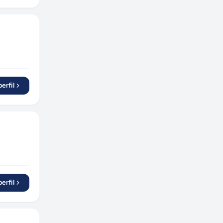
Salvador
(
3
)
São Mateus
(
1
)
Recife
(
2
)
Natal
(
1
)
Divinópolis
(
1
)
Piracicaba
(
1
)
erfil
Goiânia
(
2
)
Aracaju
(
1
)
Niterói
(
2
)
Brasília
(
4
)
São José dos Campos
(
1
)
Mogi-Guaçu
(
1
)
erfil
Montenegro
(
1
)
Osasco
(
2
)
Barueri
(
2
)