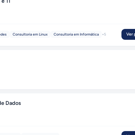
e TI
Ver p
edes
Consultoria em Linux
Consultoria em Informática
+
5
de Dados