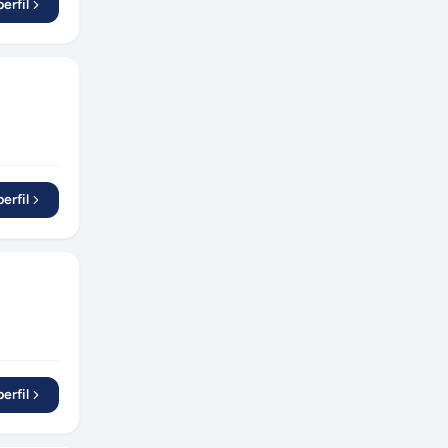
erfil
São Caetano do Sul
(
1
)
Jaçanã
(
1
)
erfil
erfil