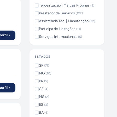
Terceirização | Marcas Próprias
(
9
)
Prestador de Serviços
(
122
)
Assistência Téc. | Manutenção
(
32
)
Participa de Licitações
(
11
)
erfil
Serviços Internacionais
(
5
)
ESTADOS
SP
(
71
)
MG
(
10
)
PR
(
5
)
erfil
CE
(
4
)
MS
(
2
)
ES
(
3
)
BA
(
6
)