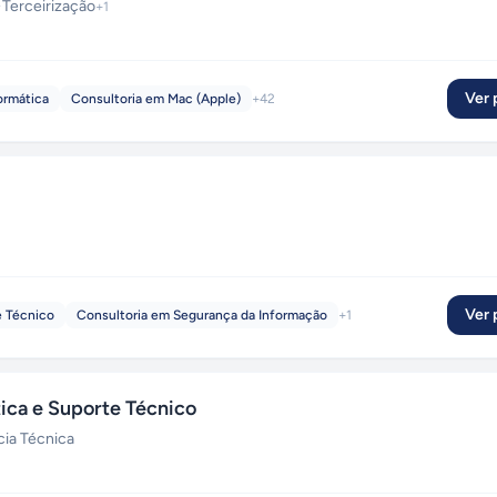
·
Terceirização
+
1
Ver p
ormática
Consultoria em Mac (Apple)
+
42
Ver p
e Técnico
Consultoria em Segurança da Informação
+
1
ica e Suporte Técnico
cia Técnica