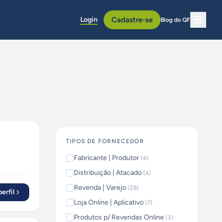
Login
Cadastre-se
Blog do QF
TIPOS DE FORNECEDOR
Fabricante | Produtor
(
4
)
Distribuição | Atacado
(
4
)
Revenda | Varejo
(
28
)
erfil
Loja Online | Aplicativo
(
7
)
Produtos p/ Revendas Online
(
3
)