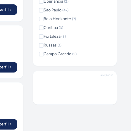
Uberlândia
(
2
)
erfil
São Paulo
(
47
)
Belo Horizonte
(
7
)
Curitiba
(
3
)
Fortaleza
(
3
)
Russas
(
1
)
Campo Grande
(
2
)
Vitória
(
2
)
erfil
Guarulhos
(
4
)
ANÚNCIO
Indaiatuba
(
1
)
Ilhéus
(
1
)
Rio de Janeiro
(
7
)
Cuiabá
(
1
)
São Bernardo do Campo
(
1
)
erfil
Feira de Santana
(
2
)