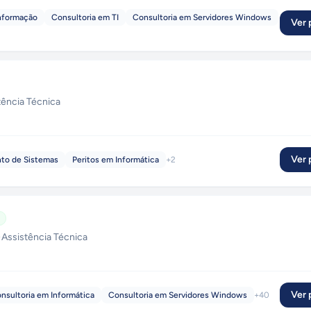
Informação
Consultoria em TI
Consultoria em Servidores Windows
Ver p
tência Técnica
Ver p
to de Sistemas
Peritos em Informática
+
2
·
Assistência Técnica
Ver p
nsultoria em Informática
Consultoria em Servidores Windows
+
40