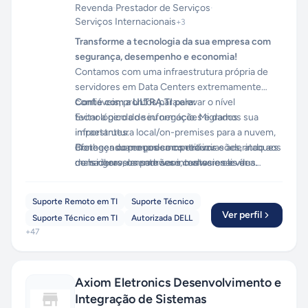
Revenda
·
Prestador de Serviços
·
Serviços Internacionais
+
3
Transforme a tecnologia da sua empresa com
segurança, desempenho e economia!
Contamos com uma infraestrutura própria de
servidores em Data Centers extremamente
confiáveis, prontos para elevar o nível
Conte com a ULTRA.TI para:
tecnológico do seu negócio. Migramos sua
Evitar a perda de informações e dados
infraestrutura local/on-premises para a nuvem,
importantes.
oferecendo preços competitivos e aderindo aos
Proteger sua empresa contra invasões, ataques
Conheça como podemos reduzir
mais rigorosos padrões internacionais de
de hackers, ransomware, malwares e vírus.
consideravelmente seus custos e elevar a
segurança. O resultado? Desempenho e
Oferecer mais produtividade aos seus
qualidade tecnológica do seu negócio. Confie
confiabilidade sem precedentes.
colaboradores e garantir segurança cibernética
em quem entende de inovação e segurança
Suporte Remoto em TI
Suporte Técnico
e proteção de dados para o seu negócio.
para empresas de todos os tamanhos.
Ver perfil
Suporte Técnico em TI
Autorizada DELL
Usar servicos com a qualidade de gigantes
+
47
como Google, Microsoft e Amazon Web
Services, pagando valores que cabem no seu
orçamento.
Axiom Eletronics Desenvolvimento e
Integração de Sistemas