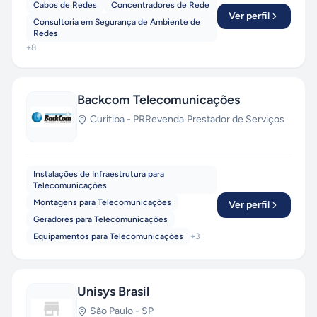
Cabos de Redes
Concentradores de Rede
Ver perfil
Consultoria em Segurança de Ambiente de
Redes
+
8
Backcom Telecomunicações
Curitiba
-
PR
Revenda
·
Prestador de Serviços
Instalações de Infraestrutura para
Telecomunicações
Montagens para Telecomunicações
Ver perfil
Geradores para Telecomunicações
Equipamentos para Telecomunicações
+
3
Unisys Brasil
São Paulo
-
SP