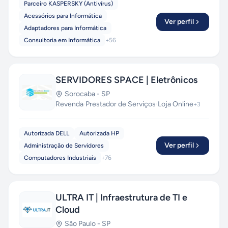
Parceiro KASPERSKY (Antivírus)
Acessórios para Informática
Ver perfil
Adaptadores para Informática
Consultoria em Informática
+
56
SERVIDORES SPACE | Eletrônicos
Sorocaba
-
SP
Revenda
·
Prestador de Serviços
·
Loja Online
+
3
Autorizada DELL
Autorizada HP
Ver perfil
Administração de Servidores
Computadores Industriais
+
76
ULTRA IT | Infraestrutura de TI e
Cloud
São Paulo
-
SP