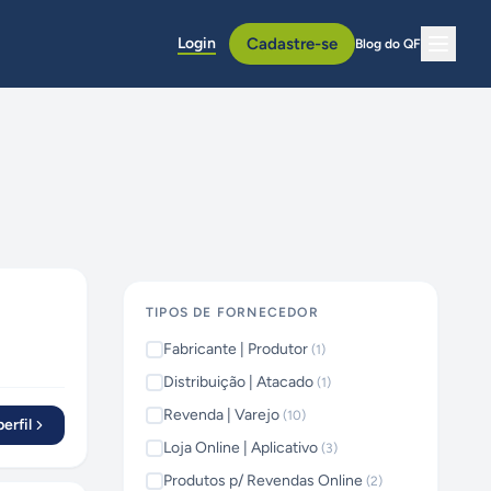
Login
Cadastre-se
Blog do QF
TIPOS DE FORNECEDOR
Fabricante | Produtor
(
1
)
Distribuição | Atacado
(
1
)
Revenda | Varejo
(
10
)
erfil
Loja Online | Aplicativo
(
3
)
Produtos p/ Revendas Online
(
2
)