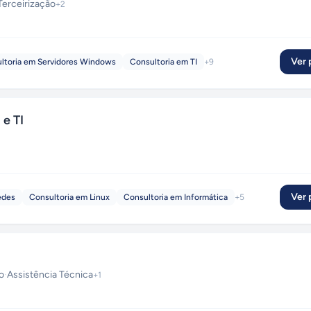
Terceirização
+
2
Ver p
ltoria em Servidores Windows
Consultoria em TI
+
9
e TI
Ver p
edes
Consultoria em Linux
Consultoria em Informática
+
5
o
·
Assistência Técnica
+
1