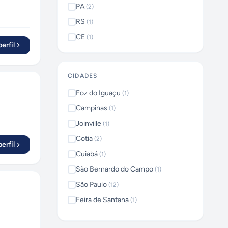
PA
(
2
)
RS
(
1
)
CE
(
1
)
erfil
CIDADES
Foz do Iguaçu
(
1
)
Campinas
(
1
)
Joinville
(
1
)
Cotia
(
2
)
erfil
Cuiabá
(
1
)
São Bernardo do Campo
(
1
)
São Paulo
(
12
)
Feira de Santana
(
1
)
Curitiba
(
2
)