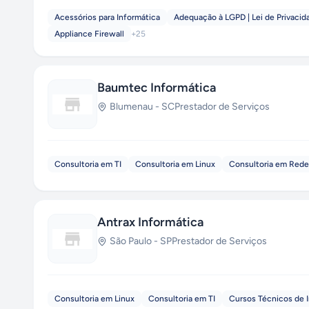
Acessórios para Informática
Adequação à LGPD | Lei de Privaci
Appliance Firewall
+
25
Baumtec Informática
Blumenau
-
SC
Prestador de Serviços
Consultoria em TI
Consultoria em Linux
Consultoria em Red
Antrax Informática
São Paulo
-
SP
Prestador de Serviços
Consultoria em Linux
Consultoria em TI
Cursos Técnicos de 