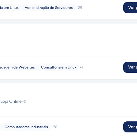
Ver p
ia em Linux
Administração de Servidores
+
29
Ver p
edagem de Websites
Consultoria em Linux
+
1
·
Loja Online
+
3
Ver p
Computadores Industriais
+
76