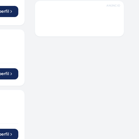
Rio de Janeiro
(
3
)
ANÚNCIO
São José dos Campos
erfil
(
1
)
Sorocaba
(
2
)
Belo Horizonte
(
1
)
Salvador
(
1
)
Belém
(
2
)
Blumenau
(
1
)
Porto Alegre
(
1
)
erfil
Peruíbe
(
1
)
Lorena
(
1
)
Betim
(
1
)
São Caetano do Sul
(
1
)
Fortaleza
(
1
)
erfil