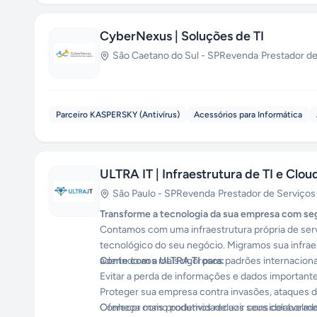
CyberNexus | Soluções de TI
São Caetano do Sul
-
SP
Revenda
·
Prestador de
Parceiro KASPERSKY (Antivírus)
Acessórios para Informática
ULTRA IT | Infraestrutura de TI e Clou
São Paulo
-
SP
Revenda
·
Prestador de Serviços
Transforme a tecnologia da sua empresa com s
Contamos com uma infraestrutura própria de serv
tecnológico do seu negócio. Migramos sua infrae
aderindo aos mais rigorosos padrões internacio
Conte com a ULTRA.TI para:
Evitar a perda de informações e dados importante
Proteger sua empresa contra invasões, ataques d
Oferecer mais produtividade aos seus colaborado
Conheça como podemos reduzir consideravelmente