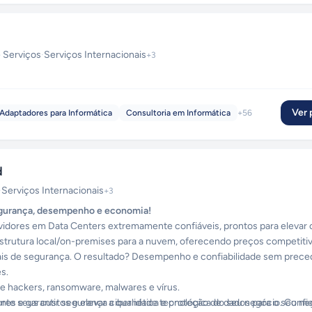
 Serviços
·
Serviços Internacionais
+
3
Ver p
Adaptadores para Informática
Consultoria em Informática
+
56
d
·
Serviços Internacionais
+
3
egurança, desempenho e economia!
idores em Data Centers extremamente confiáveis, prontos para elevar o
strutura local/on-premises para a nuvem, oferecendo preços competiti
nais de segurança. O resultado? Desempenho e confiabilidade sem prece
s.
e hackers, ransomware, malwares e vírus.
res e garantir segurança cibernética e proteção de dados para o seu ne
 seus custos e elevar a qualidade tecnológica do seu negócio. Confi