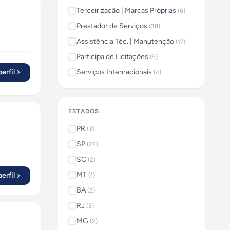
Terceirização | Marcas Próprias
(
6
)
Prestador de Serviços
(
38
)
Assistência Téc. | Manutenção
(
17
)
Participa de Licitações
(
9
)
erfil
Serviços Internacionais
(
4
)
ESTADOS
PR
(
3
)
SP
(
22
)
SC
(
2
)
MT
erfil
(
1
)
BA
(
2
)
RJ
(
3
)
MG
(
2
)