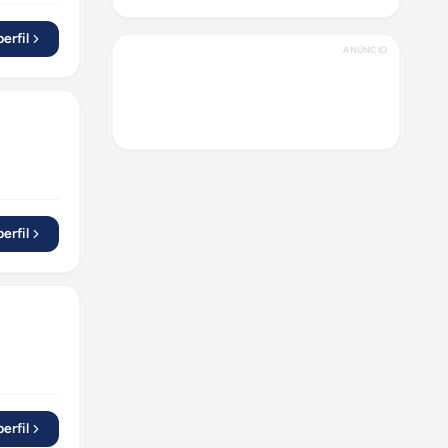
Três de Maio
(
1
)
Novo Hamburgo
erfil
(
5
)
ANÚNCIO
Porto Alegre
(
17
)
Frederico Westphalen
(
1
)
São José dos Campos
(
5
)
Panambi
(
1
)
Catanduva
(
1
)
Laranjal Paulista
(
1
)
erfil
Fortaleza
(
10
)
Goiânia
(
6
)
Chiapeta
(
1
)
João Pessoa
(
3
)
Recife
(
10
)
Jundiaí
(
3
)
Irupi
erfil
(
1
)