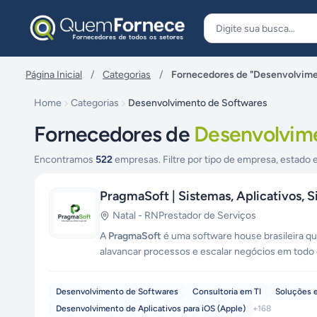
Pular para o conteúdo
Página Inicial
/
Categorias
/
Fornecedores de "Desenvolvime
Home
Categorias
Desenvolvimento de Softwares
Fornecedores de
Desenvolvim
Encontramos
522
empresas. Filtre por tipo de empresa, estado e
PragmaSoft | Sistemas, Aplicativos, 
Natal
-
RN
Prestador de Serviços
A
PragmaSoft
é uma software house brasileira 
alavancar processos e escalar negócios em todo 
transformamos ideias em soluções digitais rent
todos os portes com um portfólio completo de ser
Desenvolvimento de Softwares
Consultoria em TI
Soluções e
administrativos e plataformas SaaS com arquitetu
Desenvolvimento de Aplicativos para iOS (Apple)
+
168
premium e integração com APIs em tempo real. 