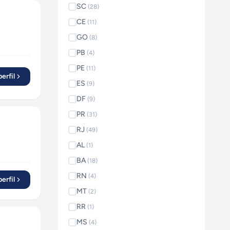
SC
(
28
)
CE
(
11
)
GO
(
8
)
PB
(
4
)
PE
(
11
)
erfil
ES
(
9
)
DF
(
9
)
PR
(
31
)
RJ
(
49
)
AL
(
1
)
BA
(
18
)
RN
(
4
)
erfil
MT
(
2
)
RR
(
1
)
MS
(
4
)