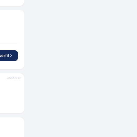
Brasília
(
8
)
Nova Lima
(
2
)
Curitiba
(
17
)
Americana
(
2
)
Limeira
(
4
)
Chapecó
(
2
)
erfil
Braço do Norte
(
1
)
Mogi das Cruzes
(
1
)
Montenegro
(
1
)
ANÚNCIO
Rio de Janeiro
(
42
)
Marília
(
3
)
São José do Rio Preto
(
2
)
Ribeirão Preto
(
8
)
Pato Branco
(
2
)
Aparecida de Goiânia
(
2
)