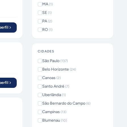
MA
(
1
)
SE
(
1
)
PA
(
2
)
erfil
RO
(
1
)
CIDADES
São Paulo
(
137
)
Belo Horizonte
(
24
)
Canoas
(
2
)
erfil
Santo André
(
7
)
Uberlândia
(
1
)
São Bernardo do Campo
(
6
)
Campinas
(
13
)
Blumenau
(
10
)