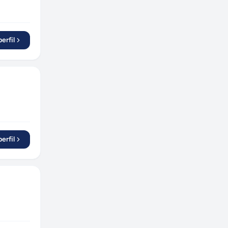
Torres
(
1
)
Itatiba
(
1
)
Sumaré
(
1
)
erfil
Arapiraca
(
1
)
Pojuca
(
1
)
Natal
(
3
)
Feira de Santana
(
5
)
Salvador
(
12
)
Vitória
(
7
)
erfil
Itu
(
2
)
Volta Redonda
(
2
)
Cornélio Procópio
(
1
)
Londrina
(
3
)
Maringá
(
3
)
Foz do Iguaçu
(
1
)