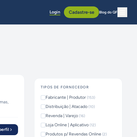
Login
Cadastre-se
Blog do QF
TIPOS DE FORNECEDOR
Fabricante | Produtor
(
153
)
emas,
Distribuição | Atacado
(
10
)
resas de
Revenda | Varejo
(
16
)
ainéis
Loja Online | Aplicativo
(
12
)
a, UX
erfil
Produtos p/ Revendas Online
(
2
)
nversão. •