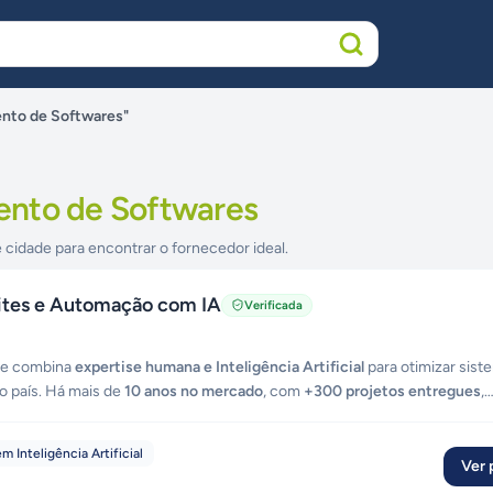
nto de Softwares"
ento de Softwares
 cidade para encontrar o fornecedor ideal.
Sites e Automação com IA
Verificada
que combina
expertise humana e Inteligência Artificial
para otimizar sist
o país. Há mais de
10 anos no mercado
, com
+300 projetos entregues
,
áveis — do briefing à produção em semanas, não meses. Atendemos emp
viços digitais: •
Sistemas Web sob medida
— Dashboards interativos, p
m Inteligência Artificial
ra escalável. •
Aplicativos Mobile (iOS & Android)
— Performance nativ
Ver p
•
Sites & Landing Pages
— SEO otimizado, mobile-first e foco em alta co