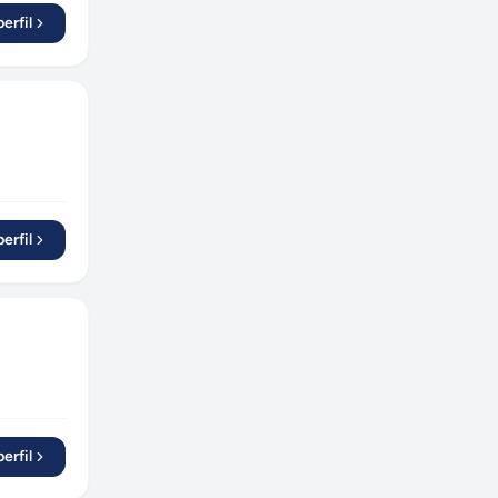
Apucarana
(
1
)
erfil
Rio Claro
(
2
)
Barueri
(
9
)
Cotia
(
2
)
Parnamirim
(
1
)
Bauru
(
2
)
Poços de Caldas
(
1
)
erfil
Itaúna
(
1
)
Varginha
(
1
)
Pedro Leopoldo
(
1
)
Betim
(
1
)
Cuiabá
(
2
)
Niterói
(
2
)
Caxias do Sul
(
4
)
erfil
Erechim
(
1
)