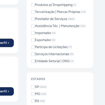
tegrações
Produtos p/ Dropshipping
(
1
)
to 24/7,
Terceirização | Marcas Próprias
(
13
)
mada de
Prestador de Serviços
(
465
)
ragmaSoft
gico —
Assistência Téc. | Manutenção
(
35
)
mais
Importador
(
4
)
sos
Exportador
tregue.
(
2
)
erfil
,
Participa de Licitações
(
7
)
Computing
Serviços Internacionais
(
9
)
ft
Entidade Setorial | ONG
(
1
)
to e sem
ESTADOS
SP
(
250
)
erfil
MG
(
34
)
RS
(
43
)