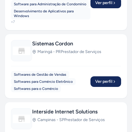
Ver perfil
Software para Administração de Condomínio
com tecnologias de ponta —
React, Vue, Node,
Desenvolvimento de Aplicativos para
Laravel, Python e Cloud Computing
— e
Windows
mantemos parcerias com empresas em todo o
+
7
Brasil, oferecendo orçamentos transparentes,
prazos enxutos e relacionamento próximo. Da
startup que valida uma ideia ao grupo industrial
Sistemas Cordon
que precisa modernizar seu ERP, a PragmaSoft
entrega. Fale com a gente e descubra como
Maringá
-
PR
Prestador de Serviços
acelerar seu próximo projeto com IA aplicada de
verdade.
Orçamento gratuito e sem
compromisso.
Softwares de Gestão de Vendas
Ver perfil
Softwares para Comércio Eletrônico
Softwares para o Comércio
Interside Internet Solutions
Campinas
-
SP
Prestador de Serviços