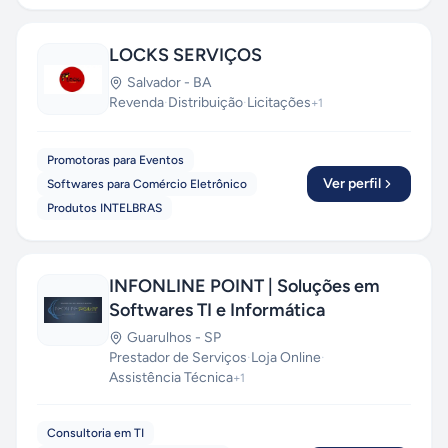
LOCKS SERVIÇOS
Salvador
-
BA
Revenda
·
Distribuição
·
Licitações
+
1
Promotoras para Eventos
Ver perfil
Softwares para Comércio Eletrônico
Produtos INTELBRAS
INFONLINE POINT | Soluções em
Softwares TI e Informática
Guarulhos
-
SP
Prestador de Serviços
·
Loja Online
·
Assistência Técnica
+
1
Consultoria em TI