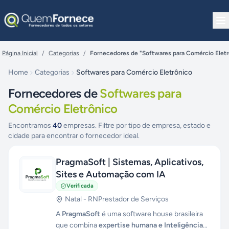
Pular para o conteúdo
Página Inicial
/
Categorias
/
Fornecedores de "Softwares para Comércio Eletr
Home
Categorias
Softwares para Comércio Eletrônico
Fornecedores de
Softwares para
Comércio Eletrônico
Encontramos
40
empresas. Filtre por tipo de empresa, estado e
cidade para encontrar o fornecedor ideal.
PragmaSoft | Sistemas, Aplicativos,
Sites e Automação com IA
Verificada
Natal
-
RN
Prestador de Serviços
A
PragmaSoft
é uma software house brasileira
que combina
expertise humana e Inteligência