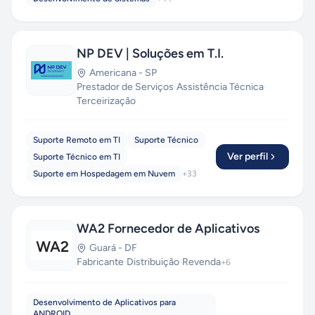
NP DEV | Soluções em T.I.
Americana
-
SP
Prestador de Serviços
·
Assistência Técnica
·
Terceirização
Suporte Remoto em TI
Suporte Técnico
Ver perfil
Suporte Técnico em TI
Suporte em Hospedagem em Nuvem
+
33
WA2 Fornecedor de Aplicativos
Guará
-
DF
Fabricante
·
Distribuição
·
Revenda
+
6
Desenvolvimento de Aplicativos para
ANDROID