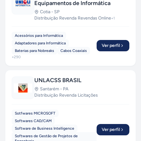
Equipamentos de Informática
Cotia
-
SP
Distribuição
·
Revenda
·
Revendas Online
+
1
Acessórios para Informática
Adaptadores para Informática
Ver perfil
Baterias para Nobreaks
Cabos Coaxiais
+
290
UNLACSS BRASIL
Santarém
-
PA
Distribuição
·
Revenda
·
Licitações
Sotfwares MICROSOFT
Softwares CAD/CAM
Software de Business Intelligence
Ver perfil
Softwares de Gestão de Projetos de