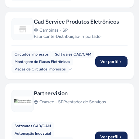
Laravel, Python e Cloud Computing
— e
mantemos parcerias com empresas em todo o
Brasil, oferecendo orçamentos transparentes,
Cad Service Produtos Eletrônicos
prazos enxutos e relacionamento próximo. Da
Campinas
-
SP
startup que valida uma ideia ao grupo industrial
Fabricante
·
Distribuição
·
Importador
que precisa modernizar seu ERP, a PragmaSoft
entrega. Fale com a gente e descubra como
acelerar seu próximo projeto com IA aplicada de
Circuitos Impressos
Softwares CAD/CAM
verdade.
Orçamento gratuito e sem
Ver perfil
Montagem de Placas Eletrônicas
compromisso.
Placas de Circuitos Impressos
+
1
Partnervision
Osasco
-
SP
Prestador de Serviços
Softwares CAD/CAM
Automação Industrial
Ver perfil