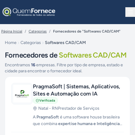
Pular para o conteúdo
Página Inicial
/
Categorias
/
Fornecedores de "Softwares CAD/CAM"
Home
Categorias
Softwares CAD/CAM
Fornecedores de
Softwares CAD/CAM
Encontramos
16
empresas. Filtre por tipo de empresa, estado e
cidade para encontrar o fornecedor ideal.
PragmaSoft | Sistemas, Aplicativos,
Sites e Automação com IA
Verificada
Natal
-
RN
Prestador de Serviços
A
PragmaSoft
é uma software house brasileira
que combina
expertise humana e Inteligência
Artificial
para otimizar sistemas, alavancar