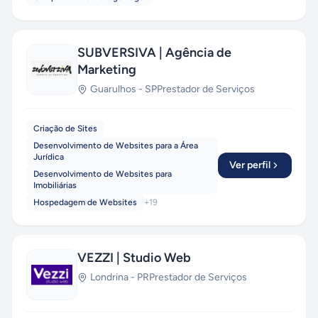
com tecnologias de ponta —
React, Vue, Node,
Laravel, Python e Cloud Computing
— e
mantemos parcerias com empresas em todo o
SUBVERSIVA | Agência de
Brasil, oferecendo orçamentos transparentes,
Marketing
prazos enxutos e relacionamento próximo. Da
Guarulhos
-
SP
Prestador de Serviços
startup que valida uma ideia ao grupo industrial
que precisa modernizar seu ERP, a PragmaSoft
entrega. Fale com a gente e descubra como
Criação de Sites
acelerar seu próximo projeto com IA aplicada de
Desenvolvimento de Websites para a Área
verdade.
Orçamento gratuito e sem
Jurídica
Ver perfil
compromisso.
Desenvolvimento de Websites para
Imobiliárias
Hospedagem de Websites
+
19
VEZZI | Studio Web
Londrina
-
PR
Prestador de Serviços