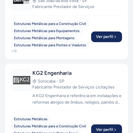
São João da Boa Vista
-
SP
Fabricante
·
Prestador de Serviços
Estruturas Metálicas para a Construção Civil
Estruturas Metálicas para Equipamentos
Ver perfil
Estruturas Metálicas para Montagens
Estruturas Metálicas para Pontes e Viadutos
+
18
KG2 Engenharia
Sorocaba
-
SP
Fabricante
·
Prestador de Serviços
·
Licitações
A KG2 Engenharia é referência em instalações e
reformas abrigos de ônibus, relógios, painéis de
propaganda, totens, lixeiras e obras em geral.
Oferecemos soluções em mobiliário urbano,
Estruturas Metálicas
obras públicas, construções industriais, e
Estruturas Metálicas para a Construção Civil
serviços de corte e dobra, pintura e manutenção
Ver perfil