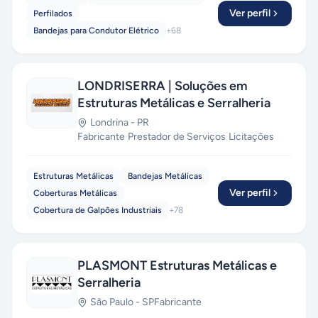
Ver perfil
Perfilados
Bandejas para Condutor Elétrico
+
68
LONDRISERRA | Soluções em
Estruturas Metálicas e Serralheria
Londrina
-
PR
Fabricante
·
Prestador de Serviços
·
Licitações
Estruturas Metálicas
Bandejas Metálicas
Ver perfil
Coberturas Metálicas
Cobertura de Galpões Industriais
+
78
PLASMONT Estruturas Metálicas e
Serralheria
São Paulo
-
SP
Fabricante