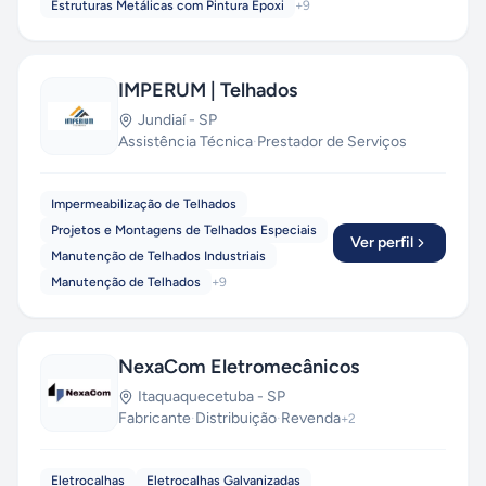
Estruturas Metálicas com Pintura Epoxi
+
9
IMPERUM | Telhados
Jundiaí
-
SP
Assistência Técnica
·
Prestador de Serviços
Impermeabilização de Telhados
Projetos e Montagens de Telhados Especiais
Ver perfil
Manutenção de Telhados Industriais
Manutenção de Telhados
+
9
NexaCom Eletromecânicos
Itaquaquecetuba
-
SP
Fabricante
·
Distribuição
·
Revenda
+
2
Eletrocalhas
Eletrocalhas Galvanizadas