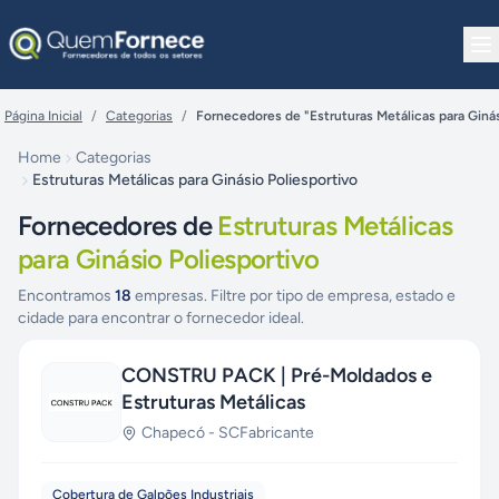
Pular para o conteúdo
Página Inicial
/
Categorias
/
Fornecedores de "Estruturas Metálicas para Ginás
Home
Categorias
Estruturas Metálicas para Ginásio Poliesportivo
Fornecedores de
Estruturas Metálicas
para Ginásio Poliesportivo
Encontramos
18
empresas. Filtre por tipo de empresa, estado e
cidade para encontrar o fornecedor ideal.
CONSTRU PACK | Pré-Moldados e
Estruturas Metálicas
Chapecó
-
SC
Fabricante
Cobertura de Galpões Industriais