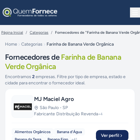
Pular para o conteúdo
Página Inicial
/
Categorias
/
Fornecedores de "Farinha de Banana Verde Orgân
Home
Categorias
Farinha de Banana Verde Orgânica
Fornecedores de
Farinha de Banana
Verde Orgânica
Encontramos
2
empresas. Filtre por tipo de empresa, estado e
cidade para encontrar o fornecedor ideal.
MJ Maciel Agro
São Paulo
-
SP
Fabricante
·
Distribuição
·
Revenda
+
4
Alimentos Orgânicos
Banana d'Água
Ver perfil
Banana da Terra
Banana Figo
+
41