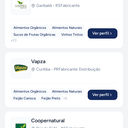
Garibaldi
-
RS
Fabricante
Alimentos Orgânicos
Alimentos Naturais
Ver perfil
Sucos de Frutas Orgânicas
Vinhos Tintos
+
23
Vapza
Curitiba
-
PR
Fabricante
·
Distribuição
Alimentos Orgânicos
Alimentos Naturais
Ver perfil
Feijão Carioca
Feijão Preto
+
6
Coopernatural