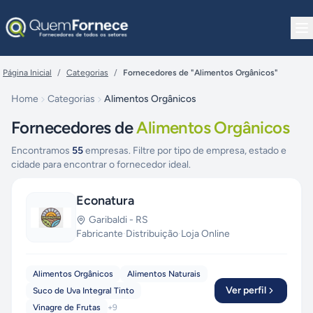
Pular para o conteúdo
Página Inicial
/
Categorias
/
Fornecedores de "Alimentos Orgânicos"
Home
Categorias
Alimentos Orgânicos
Fornecedores de
Alimentos Orgânicos
Encontramos
55
empresas. Filtre por tipo de empresa, estado e
cidade para encontrar o fornecedor ideal.
Econatura
Garibaldi
-
RS
Fabricante
·
Distribuição
·
Loja Online
Alimentos Orgânicos
Alimentos Naturais
Ver perfil
Suco de Uva Integral Tinto
Vinagre de Frutas
+
9