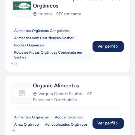
Orgânicos
Itupeva
-
SP
Fabricante
Alimentos Orgânicos Congelados
Alimentos com Certificação Kosher
Picolés Orgânicos
Ver perfil
Polpa de Frutas Orgânicas Congelada em
Sachês
+
32
Organic Alimentos
Vargem Grande Paulista
-
SP
Fabricante
·
Distribuição
Alimentos Orgânicos
Açúcar Orgânico
Ver perfil
Arroz Orgânico
Achocolatados Orgânicos
+
9