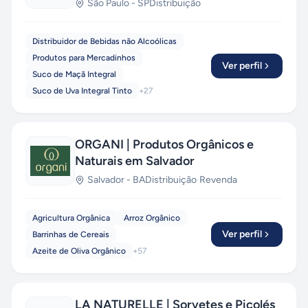
São Paulo
-
SP
Distribuição
Distribuidor de Bebidas não Alcoólicas
Produtos para Mercadinhos
Ver perfil
Suco de Maçã Integral
Suco de Uva Integral Tinto
+
27
ORGANI | Produtos Orgânicos e
Naturais em Salvador
Salvador
-
BA
Distribuição
·
Revenda
Agricultura Orgânica
Arroz Orgânico
Ver perfil
Barrinhas de Cereais
Azeite de Oliva Orgânico
+
57
LA NATURELLE | Sorvetes e Picolés