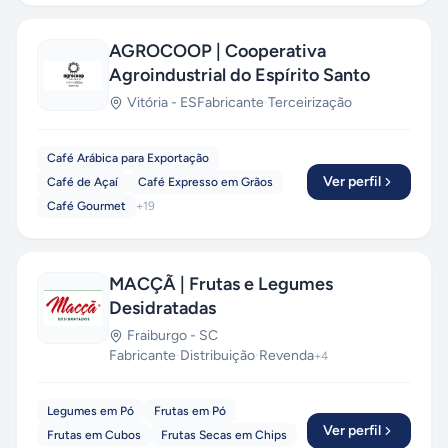
AGROCOOP | Cooperativa
Agroindustrial do Espírito Santo
Vitória
-
ES
Fabricante
·
Terceirização
Café Arábica para Exportação
Ver perfil
Café de Açaí
Café Expresso em Grãos
Café Gourmet
+
19
MACÇÃ | Frutas e Legumes
Desidratadas
Fraiburgo
-
SC
Fabricante
·
Distribuição
·
Revenda
+
4
Legumes em Pó
Frutas em Pó
Ver perfil
Frutas em Cubos
Frutas Secas em Chips