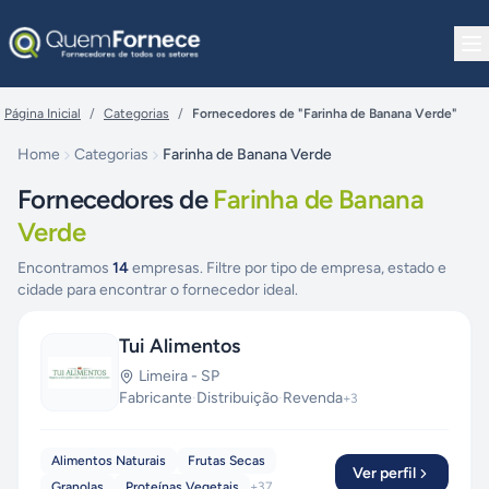
Pular para o conteúdo
Página Inicial
/
Categorias
/
Fornecedores de "Farinha de Banana Verde"
Home
Categorias
Farinha de Banana Verde
Fornecedores de
Farinha de Banana
Verde
Encontramos
14
empresas. Filtre por tipo de empresa, estado e
cidade para encontrar o fornecedor ideal.
Tui Alimentos
Limeira
-
SP
Fabricante
·
Distribuição
·
Revenda
+
3
Alimentos Naturais
Frutas Secas
Ver perfil
Granolas
Proteínas Vegetais
+
37