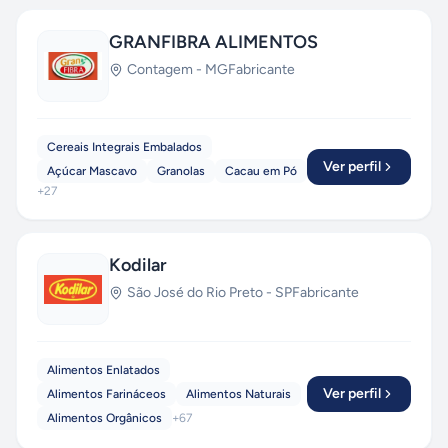
GRANFIBRA ALIMENTOS
Contagem
-
MG
Fabricante
Cereais Integrais Embalados
Ver perfil
Açúcar Mascavo
Granolas
Cacau em Pó
+
27
Kodilar
São José do Rio Preto
-
SP
Fabricante
Alimentos Enlatados
Ver perfil
Alimentos Farináceos
Alimentos Naturais
Alimentos Orgânicos
+
67