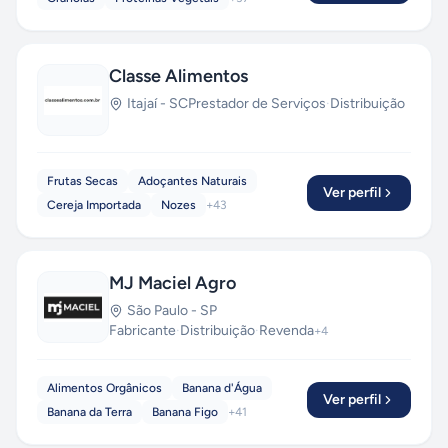
Classe Alimentos
Itajaí
-
SC
Prestador de Serviços
·
Distribuição
Frutas Secas
Adoçantes Naturais
Ver perfil
Cereja Importada
Nozes
+
43
MJ Maciel Agro
São Paulo
-
SP
Fabricante
·
Distribuição
·
Revenda
+
4
Alimentos Orgânicos
Banana d'Água
Ver perfil
Banana da Terra
Banana Figo
+
41