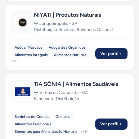
NIYATI | Produtos Naturais
Junqueirópolis
-
SP
Distribuição
·
Revenda
·
Revendas Online
+
1
Açúcar Mascavo
Adoçantes Orgânicos
Ver perfil
Alimentos Integrais
Alimentos Naturais
+
10
TIA SÔNIA | Alimentos Saudáveis
Vitória da Conquista
-
BA
Fabricante
·
Distribuição
Barrinhas de Cereais
Granolas
Ver perfil
Alimentos Funcionais
Sementes para Alimentação Humana
+
36