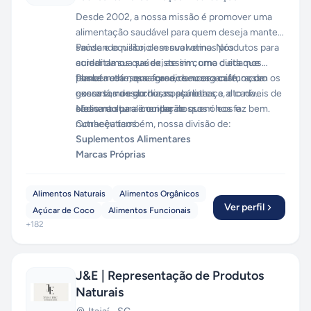
Desde 2002, a nossa missão é promover uma
alimentação saudável para quem deseja manter
saúde e equilíbrio em sua rotina. Nós
Pensando nisso, desenvolvemos produtos para
acreditamos que existe sim, uma dieta que
cuidar da sua saúde, assim como cuidamos
possa nutrir sem agredir seu organismo com os
também da nossa casa, da nossa cultura, da
Planeta este, que fornece nosso café, nosso
excessos de gorduras, açúcares e alto níveis de
nossa terra e do nosso planeta.
guaraná, nossa chia, nossa linhaça, e cada
sódio na sua alimentação.
elemento para compor nossos óleos e
Nossa cultura é cuidar de quem nos faz bem.
nutracêuticos.
Conheça também, nossa divisão de:
Suplementos Alimentares
Marcas Próprias
Alimentos Naturais
Alimentos Orgânicos
Ver perfil
Açúcar de Coco
Alimentos Funcionais
+
182
J&E | Representação de Produtos
Naturais