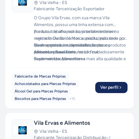
Vila Velha
-
ES
Fabricante
·
Terceirização
·
Exportador
O Grupo Vila Ervas, com sua marca Vila
Alimentos, possui uma linha extensa com
produtos de alto padrão, já estabelecidos no
Por isso, trabalhamos constantemente em
mercado. De farináceos a snacks, passando por
regime Inclusão de Marca, produzindo itens que
óleos vegetais, encapsulados, sopas e produtos
levam a marca e a identidade de nossos
Conheça também, nossa divisão de:
solúveis, nossas fórmulas são cuidadosamente
parceiros para o consumidor final.
Alimentos Saudáveis
desenvolvidas para obter a mais alta qualidade e
Suplementos Alimentares
aprovação do consumidor.
Fabricante de Marcas Próprias
Achocolatados para Marcas Próprias
Ver perfil
Álcool Gel para Marcas Próprias
Biscoitos para Marcas Próprias
+
15
Vila Ervas e Alimentos
Vila Velha
-
ES
Fabricante
·
Terceirização
·
Distribuição
+
2