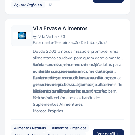
Açúcar Orgânico
+
112
Vila Ervas e Alimentos
Vila Velha
-
ES
Fabricante
·
Terceirização
·
Distribuição
+
2
Desde 2002, a nossa missão é promover uma
alimentação saudável para quem deseja manter
saúde e equilíbrio em sua rotina. Nós
Pensando nisso, desenvolvemos produtos para
acreditamos que existe sim, uma dieta que
cuidar da sua saúde, assim como cuidamos
possa nutrir sem agredir seu organismo com os
também da nossa casa, da nossa cultura, da
Planeta este, que fornece nosso café, nosso
excessos de gorduras, açúcares e alto níveis de
nossa terra e do nosso planeta.
guaraná, nossa chia, nossa linhaça, e cada
sódio na sua alimentação.
elemento para compor nossos óleos e
Nossa cultura é cuidar de quem nos faz bem.
nutracêuticos.
Conheça também, nossa divisão de:
Suplementos Alimentares
Marcas Próprias
Alimentos Naturais
Alimentos Orgânicos
Ver perfil