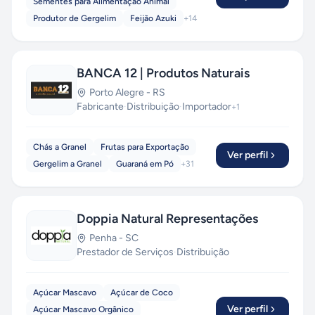
Sementes para Alimentação Animal
Produtor de Gergelim
Feijão Azuki
+
14
BANCA 12 | Produtos Naturais
Porto Alegre
-
RS
Fabricante
·
Distribuição
·
Importador
+
1
Chás a Granel
Frutas para Exportação
Ver perfil
Gergelim a Granel
Guaraná em Pó
+
31
Doppia Natural Representações
Penha
-
SC
Prestador de Serviços
·
Distribuição
Açúcar Mascavo
Açúcar de Coco
Ver perfil
Açúcar Mascavo Orgânico