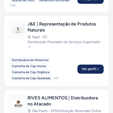
Açúcar de Coco
Alimentos Funcionais
+
182
J&E | Representação de Produtos
Naturais
Itajaí
-
SC
Distribuição
·
Prestador de Serviços
·
Exportador
+
2
Distribuidora de Alimentos
Castanha de Caju Inteira
Ver perfil
Castanha de Caju Orgânica
Castanha de Caju Quebrada
+
88
RIVES ALIMENTOS | Distribuidora
no Atacado
São Paulo
-
SP
Distribuição
·
Revendas Online