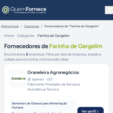
Pular para o conteúdo
Página Inicial
/
Categorias
/
Fornecedores de "Farinha de Gergelim"
Home
Categorias
Farinha de Gergelim
Fornecedores de
Farinha de Gergelim
Encontramos
6
empresas. Filtre por tipo de empresa, estado e
cidade para encontrar o fornecedor ideal.
Graneleira Agronegócios
Ipameri
-
GO
Fabricante
·
Prestador de Serviços
·
Assistência Técnica
Sementes de Girassol para Alimentação
Humana
Ver perfil