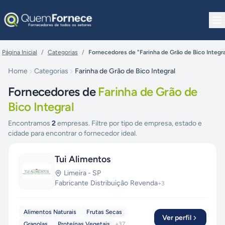
Pular para o conteúdo
Página Inicial
/
Categorias
/
Fornecedores de "Farinha de Grão de Bico Integra
Home
Categorias
Farinha de Grão de Bico Integral
Fornecedores de
Farinha de Grão de
Bico Integral
Encontramos
2
empresas. Filtre por tipo de empresa, estado e
cidade para encontrar o fornecedor ideal.
Tui Alimentos
Limeira
-
SP
Fabricante
·
Distribuição
·
Revenda
+
3
Alimentos Naturais
Frutas Secas
Ver perfil
Granolas
Proteínas Vegetais
+
37