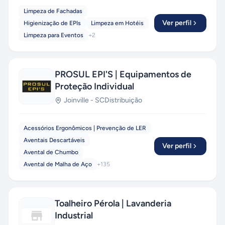
Limpeza de Fachadas
Ver perfil
Higienização de EPIs
Limpeza em Hotéis
Limpeza para Eventos
+
2
PROSUL EPI'S | Equipamentos de
Proteção Individual
Joinville
-
SC
Distribuição
Acessórios Ergonômicos | Prevenção de LER
Aventais Descartáveis
Ver perfil
Avental de Chumbo
Avental de Malha de Aço
+
135
Toalheiro Pérola | Lavanderia
Industrial