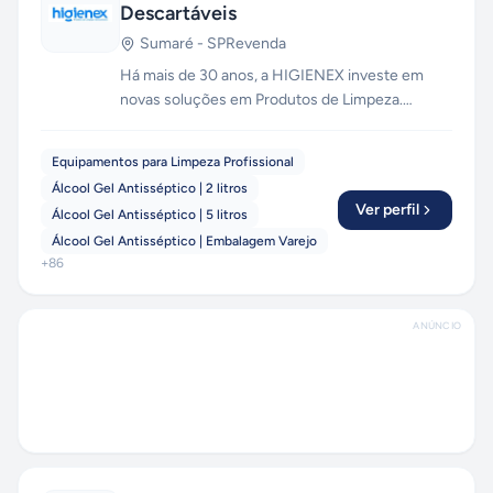
Descartáveis
Sumaré
-
SP
Revenda
Há mais de 30 anos, a HIGIENEX investe em
novas soluções em Produtos de Limpeza.
Atendemos a hospitais, escolas, industriais,
prefeituras, hotéis, móveis, restaurantes e
Equipamentos para Limpeza Profissional
supermercados. Entrega agilizada em Sumaré,
Álcool Gel Antisséptico | 2 litros
Nova Odessa, Campinas, American, Hortolândia,
Ver perfil
Álcool Gel Antisséptico | 5 litros
S.B.O., Paulínia e Piracicaba.
Álcool Gel Antisséptico | Embalagem Varejo
+
86
ANÚNCIO