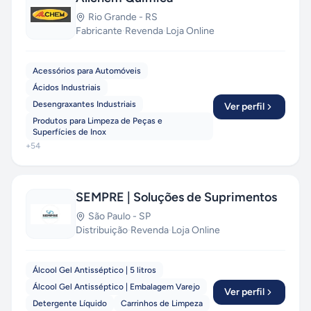
Rio Grande
-
RS
Fabricante
·
Revenda
·
Loja Online
Acessórios para Automóveis
Ácidos Industriais
Desengraxantes Industriais
Ver perfil
Produtos para Limpeza de Peças e
Superfícies de Inox
+
54
SEMPRE | Soluções de Suprimentos
São Paulo
-
SP
Distribuição
·
Revenda
·
Loja Online
Álcool Gel Antisséptico | 5 litros
Álcool Gel Antisséptico | Embalagem Varejo
Ver perfil
Detergente Líquido
Carrinhos de Limpeza