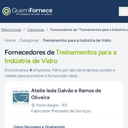
Pular para o conteúdo
Página Inicial
/
Categorias
/
Fornecedores de "Treinamentos para a Indústria 
Home
Categorias
Treinamentos para a Indústria de Vidro
Fornecedores de
Treinamentos para a
Indústria de Vidro
Encontramos
4
empresas. Filtre por tipo de empresa, estado e
cidade para encontrar o fornecedor ideal.
Atelie Ieda Galvão e Ramos de
Oliveira
Porto Alegre
-
RS
Fabricante
·
Prestador de Serviços
Vidros Decorados e Ornamentais