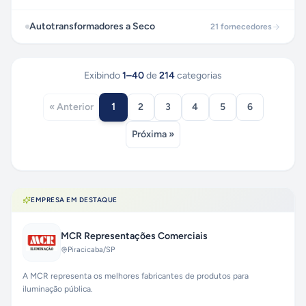
Autotransformadores a Seco
21
fornecedores
Exibindo
1
–
40
de
214
categorias
1
« Anterior
2
3
4
5
6
Próxima »
EMPRESA EM DESTAQUE
MCR Representações Comerciais
Piracicaba
/SP
A MCR representa os melhores fabricantes de produtos para
iluminação pública.