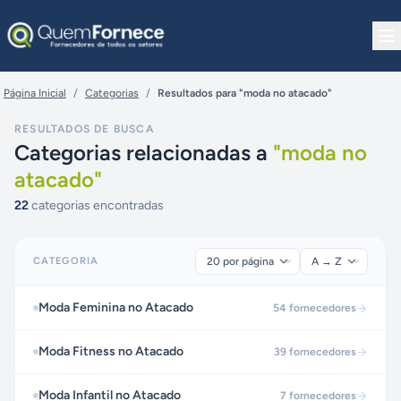
Pular para o conteúdo
Página Inicial
/
Categorias
/
Resultados para "moda no atacado"
RESULTADOS DE BUSCA
Categorias relacionadas a
"
moda no
atacado
"
22
categorias encontradas
CATEGORIA
Moda Feminina no Atacado
54
fornecedores
Moda Fitness no Atacado
39
fornecedores
Moda Infantil no Atacado
7
fornecedores